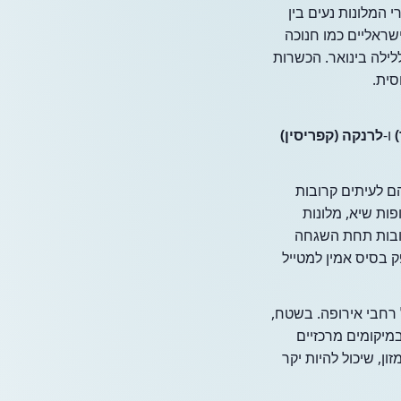
המלונות נעים בין
שראליים כמו חנוכה
בחודשי החורף האירופאיים. מלון טוב עשוי לעלות 250-450 דולר ללילה בינואר. הכשרות
סית.
ו-
לרנקה (קפריסין)
ם לעיתים קרובות
ות שיא, מלונות
רובות תחת השגחה
מספק בסיס אמין למטייל
 רחבי אירופה. בשטח,
מיקומים מרכזיים
עלות העיקרי הוא מזון, שיכול להיות יקר