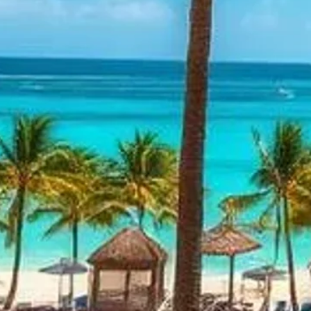
 ייחודי של שיקולים
ת בזיהוי יעדים שבהם
יביים ועד לתשתית
מדריך זה מספק סקירה מקיפה של הנוף הגלובלי של חופשות כשרות במזג אוויר חם נכון ליוני 2026. הוא מתמקד
קה המעשית. המטרה היא
הם.
 באופן משמעותי מאזור
ת כשרות שונה ממלון
נופש אמריקאי במקסיקו המפעיל תוכנית כשרה תחת השגחה של רשות אמריקאית גדולה כמו ה-OU, OK או Star-K.