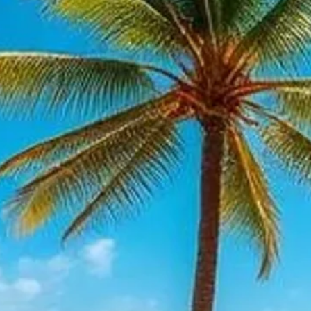
ריוניון ריזורט 2: וילה יוקרתית באורלנדו — 7593 Gathering Dr, קיסימי, פלורידה 34747, ארה"ב (The Kosher
Doctor Adolfo 