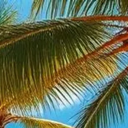
דף הבית
›
שמש בחורף כ
מדריך המודעות
דירה יפהפייה מול האוקיינוס — 
דירת סופר דלוקס עם 3 חדרי שינה — רחוב אבא אבן, ירושלים, ישראל
נוף להרים – מקום מפלט משפחתי
דרום, לוס אנג'לס, קליפורניה 90035, ארה"ב
בית נופש פרטי ונעים — רחוב 170 צפון-מזרח 611, צפון מיאמי ביץ', פלורי
אתר נופש במסצ'וסטס — לייקווד
וילה רנסנס — צפון מיאמי בי
נווה מדבר מודרני — 102 West Street, Spring Valley, NY, ארה"ב