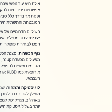
אילת היא עיר נופש שבה 
אפשרויות ידידותיות לתק
המובטחת והתשתית היהוד
השוליים הדרומיים של איר
יעדים:
עבור מטיילים אי
הפכו לבחירות פופולריות
נוף הכשרות:
סצנת הכשר
מפעילים מסעדה קטנה, מס
מסוימים עשויים להפעיל 
אירופ
העצמאי.
לוגיסטיקה ותמחור:
שני 
מומלץ לשכור רכב לצורך
יותר בשל לוגיסטיקת הייבו