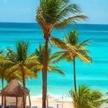
 של טיולי שמש חורפית כשרים
ן לברוח מקור החורף אל חופים שטופי שמש ואקלים חם מגיע עם מערך
ורפית כשרה מוצלחת אינה רק מציאת טיסה לקו רוחב חם; היא עוסק
ותי נופש משתלבים בצורה חלקה. מתוכניות נופש עם אירוח מלא בקר
לורידה, האפשרויות מגוונות ונגישות יותר מאי פעם.
ם, ומפרט את נוף הכשרות, סוגי הלינה, טווחי המחירים והלוגיסטי
 לבחון ולבחור יעד התואם את תקני הכשרות, התקציב וסגנון הטיול של
ת מקומית היא בעלת חשיבות עליונה. תקני ההשגחה יכולים להשתנות
לת תחת הרבנות המקומית או השגחת מהדרין כמו בד"ץ פועלת בסביב
הנכונות לפני ההזמנה היא אבן היסוד של חופשה כשרה ללא מתח.
חו"ל