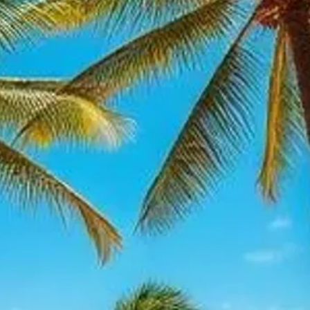
מוס באמריקה הלטינית — ניו יורק, ניו יורק, ארה"ב (Bendigamos)
ב פייר קניג, נתניה, ישראל
ה"ב (Lakewood Hosts)
ב (Lakewood Hosts)
ץ', פלורידה, ארה"ב (Lxure)
ארה"ב
Dr Fr, ארה"ב (See Me Travel)
בוקה רטון, פלורידה, ארה"ב
סוויטת קינג סנטרו קוזומל — Rosado Salas Street 1, Flores Magón, San Miguel de
King)
 בלייק — לייקווד, ניו ג'רזי, ארה"ב (LakewoodHosts)
ע גאוותה של אפריקה, דרום אפריקה (NAKO Safari Lodge)