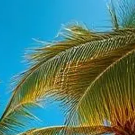
שרה
קולינס אווניו, מיאמי ביץ', פלורידה 33160, ארה"ב
 מרווח — ליברטי, מיזורי, ארה"ב (Destiny Kosher)
שכירות לטווח קצר: דירת 2 חדרי שינה חדשה לגמרי למבוגרים בלבד – פיקו/רוב — שדרו
 (Rena)
דה 33162, ארה"ב
, ניו ג'רזי, ארה"ב (goKosher)
ץ', פלורידה, ארה"ב (Lxure)