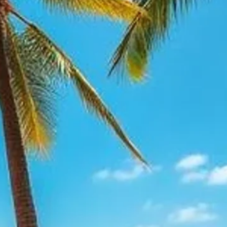
חוויית פסח טרופית של בנדיגא
נתניה - סאות' ביץ' — רחו
סוויטת האלון והגפן — ניו ג'רזי, אר
BNB)
סוויטת קאבינפילד — ניו ג'רזי, ארה"
וילה לבנדר — צפון מיאמי בי
בית נופש מדהים — רחוב 179 צפון-מזרח 1081, צפון מיאמי ביץ', פלורידה, 
דירת סוויטה עם חדר שינה אחד — 24 ank Rd, Spring Valley, NY 10977
חופשה חמה בפלורידה — 
Cozumel, Quintana Roo, מקסיקו ( Royal Villa
וילת התקווה – בית יוקרתי משופץ
נאקו ספארי לודג' — שמורת הטב