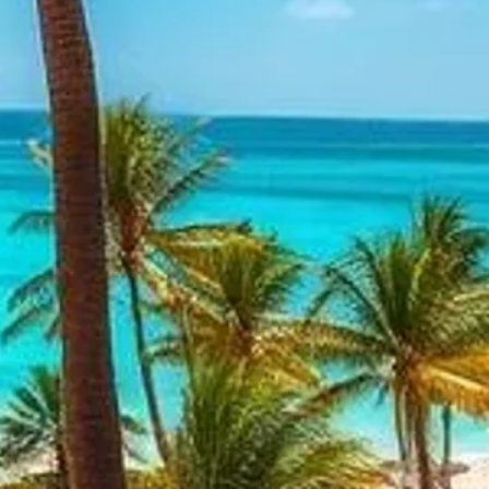
מדריך נסיעות
ניווט בנוף הגלובלי
עבור המטייל הכשר, הרצו
לוגיסטיים. חופשת שמש ח
כשרות, שמירת שבת ושיר
הכשרה הצפופה של דרום פ
ביעדים מבוססים ומתפתחי
לצייד את המטיילים בידע
הבנת הניואנסים של כשרו
לאזור. מסעדת מלון באי
הקפדה על שאלת השאלות 
הבנת תקני כשרות ב