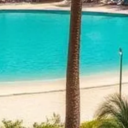
לים יתקלו בספקטרום של
CRC (Chicag
בין אם בפלורידה או
ול ישראל, חלב ישראל,
KLBD (London Beth
ת. הסטנדרטים שלהם
בין אישורי מהדרין או
 אפשרויות לארוחות
נוהל ומפוקח על ידי
כשר ושירותי שבת.
פי כדי לברר על רשות