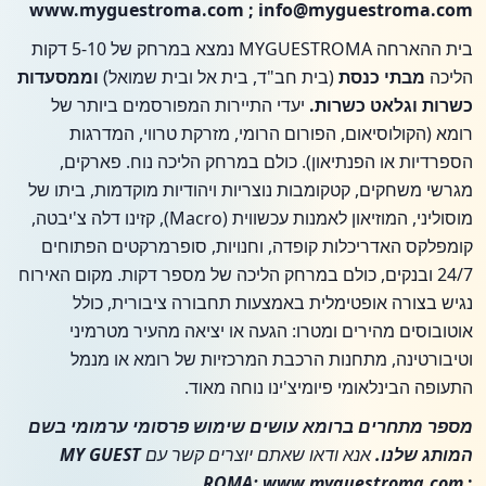
www.myguestroma.com ;
info@myguestroma.com
בית ההארחה MYGUESTROMA נמצא במרחק של 5-10 דקות
הליכה
מבתי כנסת
(בית חב"ד, בית אל ובית שמואל)
וממסעדות
כשרות וגלאט כשרות.
יעדי התיירות המפורסמים ביותר של
רומא (הקולוסיאום, הפורום הרומי, מזרקת טרווי, המדרגות
הספרדיות או הפנתיאון).
כולם במרחק הליכה נוח. פארקים,
מגרשי משחקים, קטקומבות נוצריות ויהודיות מוקדמות, ביתו של
מוסוליני, המוזיאון לאמנות עכשווית (Macro), קזינו דלה צ'יבטה,
קומפלקס האדריכלות קופדה, וחנויות, סופרמרקטים הפתוחים
24/7 ובנקים, כולם במרחק הליכה של מספר דקות. מקום האירוח
נגיש בצורה אופטימלית באמצעות תחבורה ציבורית, כולל
אוטובוסים מהירים ומטרו: הגעה או יציאה מהעיר מטרמיני
וטיבורטינה, מתחנות הרכבת המרכזיות של רומא או מנמל
התעופה הבינלאומי פיומיצ'ינו נוחה מאוד.
מספר מתחרים ברומא עושים שימוש פרסומי ערמומי בשם
המותג שלנו.
אנא ודאו שאתם יוצרים קשר עם
MY GUEST
ROMA: www.myguestroma.com
;