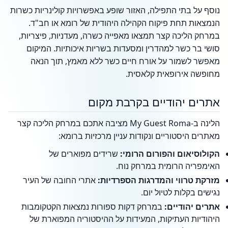
נוסף על בתי התפילה, האזור שופע באפשרויות קולינריות כשרות
הנמצאות תחת פיקוח הקהילה היהודית של רומא או חב"ד.
במרחק הליכה קצר תמצאו מאפייה כשרה, מעדניות, פיצריות,
סושי בר כשר למהדרין ומסעדות בשריות איכותיות. המיקום
מאפשר לשמור על אורח חיים כשר ללא מאמץ, תוך הנאה
מחופשה אירופאית קלאסית.
אתרים יהודיים בקרבת מקום
הלינה ב-My Guest Roma מציבה אתכם במרחק הליכה קצר
מאתרים היסטוריים ונקודות עניין מרכזיות ברומא:
הקולוסיאום והפורום הרומי:
שרידים מפוארים של
האימפריה הרומית במרחק נוח.
מזרקת טרווי והמדרגות הספרדיות:
אתרי החובה של העיר
נגישים בקלות לטיול יום.
אתרים יהודיים:
במרחק דקות ספורות נמצאות הקטקומבות
היהודיות העתיקות, המעידות על ההיסטוריה המפוארת של