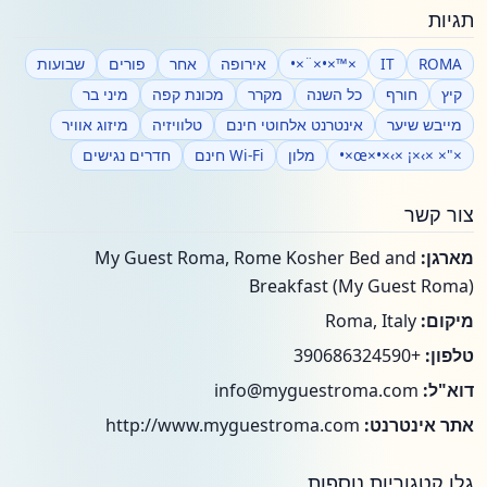
תגיות
ROMA
IT
×™×•×¨×•
אירופה
אחר
פורים
שבועות
קיץ
חורף
כל השנה
מקרר
מכונת קפה
מיני בר
מייבש שיער
אינטרנט אלחוטי חינם
טלוויזיה
מיזוג אוויר
×"× ×›×¡ ×›×•×œ×•
מלון
Wi-Fi חינם
חדרים נגישים
צור קשר
מארגן:
My Guest Roma, Rome Kosher Bed and
Breakfast (My Guest Roma)
מיקום:
Roma, Italy
טלפון:
+390686324590
דוא"ל:
info@myguestroma.com
אתר אינטרנט:
http://www.myguestroma.com
גלו קטגוריות נוספות