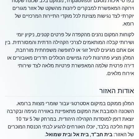
בפרסי איכות מטעם Tripadvisor, ממוקם בלב שכונה שקטה
וירוקה המאפשרת למבקרים ליהנות מהשקט של אזור מגורים
יוקרתי לצד נגישות מצוינת לכל מוקדי התיירות המרכזיים של
רומא.
לקוחות המקום נהנים מהקפדה על פרטים קטנים, ניקיון יומי
ושירותי קבלה המותאמים לצרכי הקהילה הדתית והמסורתית. בין
אם אתם מגיעים לטיול זוגי או לחופשה משפחתית מורחבת,
המלון מציע פתרונות לינה גמישים הכוללים חדרים מאובזרים או
דירה פרטית שלמה המאפשרת פרטיות מלאה לצד שירותי
אירוח מלאים.
אודות האזור
המלון ממוקם במיקום אסטרטגי עבור שומרי מצוות ברומא.
השכונה הסובבת את המקום מתאפיינת באווירה נעימה ובקרבה
יוצאת דופן למוסדות הקהילה היהודית. במרחק של 5 עד 10
דקות הליכה בלבד, יוכלו האורחים להגיע לבתי הכנסת המוכרים
של האזור:
בית חב"ד
,
בית אל
ו
בית שמואל
.