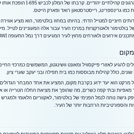
של בתי כנסת, מוסדות כשרים וארגונים קהילת
 כמו גרינספרינג, רייסטרסטאון רואד ופארק הייטס.
תים חיוניים למטייל הדתי. בהיותו במחוז בולטימור, הוא מציע אוויר
בולטימור ולאטרקציות במרכז העיר עבור אלה המעוניינים לטייל. מי
ננים אירועים ולאורחים מחוץ לעיר המגיעים דרך נמל התעופה BWI.
מקום
ם להגיע לאזורי פייקסוויל ומאונט וושינגטון, המשמשים כמרכזי החיים
נים, כולל קהילות מבוססות כמו בית תפילה ובני יעקב שערי ציון.
יל מרקט הוא יעד ידוע בקרבת מקום, המציע את אחד המבחר הגדולים 
ר מאפיות ובתי קפה כשרים, מה שהופך את מציאת החלה הטרייה או א
פק גישה נוחה לנמל הפנימי של בולטימור, לאקווריום הלאומי ולמגרש 
ת והספורטיביות הרחבות יותר של העיר.