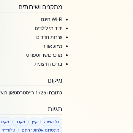
מתקנים ושירותים
Wi-Fi חינם
ידידותי לילדים
שירות חדרים
מיזוג אוויר
מרכז כושר וספורט
בריכה חיצונית
מיקום
כתובת:
1726 רייסטרסטאון רואד, פייקסוויל, מרילנד, ארה"ב
תגיות
כל השנה
קיץ
מקרר
מקלח
אינטרנט אלחוטי חינם
טלוויזיה