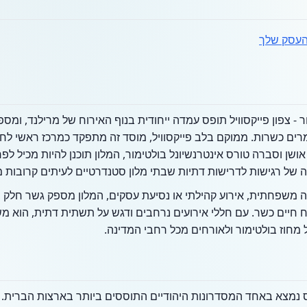
עסק שלך
ור - צפון פייקסוויל תופס עמדה ייחודית בנוף האירוח של מרילנד, ומ
רים כשרות. ממוקם בלב פייקסוויל, מוסד זה מתפקד כמרכז ראשי לחגיג
שן וסברה טורס אינטרנשיונל בולטימור, המלון תוכנן להיות מכיל לפ
ה של רגישות לדרישות דתיות שבתי מלון סטנדרטיים לעיתים קרובות 
משפחתית, אירוע קהילתי או נסיעת עסקים, המלון מספק גשר חלק בי
ח חיים כשר. עם חללי אירועים נרחבים ודגש על תשתית דתית, הוא 
 מחוז בולטימור ולאורחים מכל רחבי המדינה.
ס נמצא באחד המסדרונות היהודיים התוססים ביותר בארצות הברית. פי