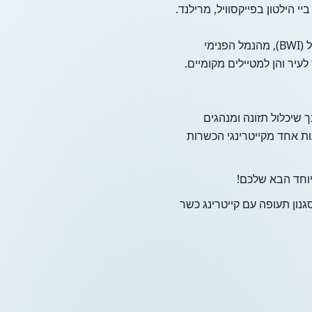
הילטון בפייקסוויל, מרילנד.
המלון ומרכז הכנסים ממוקמים בנוחות בפייקסוויל, במרחק דקות ספורות משדה התעופה ת'ורגוד מרשל (BWI), מהנמל הפנימי
וויל מכביש I-695, נוח הן למטיילים מחוץ לעיר והן למטיילים מקומיים.
 שיכלול תזונה ומנהגים
ת אחד מקייטרינגי הכשרות
וחד הבא שלכם!
גנון תעופה עם קייטרינג כשר