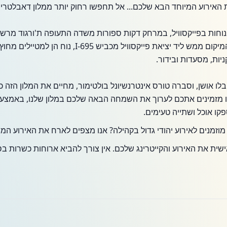
ירוע המיוחד הבא שלכם... אל תחפשו רחוק יותר ממלון דאבלטרי ביי 
ומאטרקציות שונות בבולטימור. המיקום ממש ליד יציאת פייקס
ניות, מסעדות ובידור.
ו אושן, וסברה טורס אינטרנשיונל בולטימור, מחיים את המלון הזה כך
נו מזמינים אתכם לערוך את השמחה הבאה שלכם במלון שלנו, באמצעו
קו אוכל ושתייה טעימים.
נים לאירוע יהודי גדול בקהילה? אנו מצפים לארח את האירוע המי
ישית את האירוע והקייטרינג שלכם. אין צורך להביא ארוחות כשרות בס