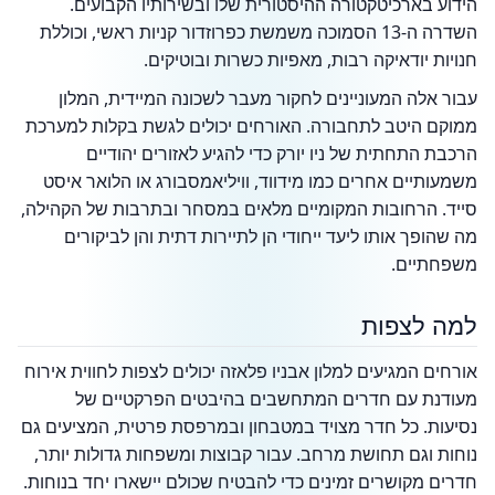
הידוע בארכיטקטורה ההיסטורית שלו ובשירותיו הקבועים.
השדרה ה-13 הסמוכה משמשת כפרוזדור קניות ראשי, וכוללת
חנויות יודאיקה רבות, מאפיות כשרות ובוטיקים.
עבור אלה המעוניינים לחקור מעבר לשכונה המיידית, המלון
ממוקם היטב לתחבורה. האורחים יכולים לגשת בקלות למערכת
הרכבת התחתית של ניו יורק כדי להגיע לאזורים יהודיים
משמעותיים אחרים כמו מידווד, וויליאמסבורג או הלואר איסט
סייד. הרחובות המקומיים מלאים במסחר ובתרבות של הקהילה,
מה שהופך אותו ליעד ייחודי הן לתיירות דתית והן לביקורים
משפחתיים.
למה לצפות
אורחים המגיעים למלון אבניו פלאזה יכולים לצפות לחווית אירוח
מעודנת עם חדרים המתחשבים בהיבטים הפרקטיים של
נסיעות. כל חדר מצויד במטבחון ובמרפסת פרטית, המציעים גם
נוחות וגם תחושת מרחב. עבור קבוצות ומשפחות גדולות יותר,
חדרים מקושרים זמינים כדי להבטיח שכולם יישארו יחד בנוחות.