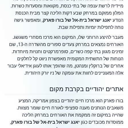
מיידית לרשת ענפה של בתי כנסת, מקוואות ומסעדות כשרות.
המלון ממוקם במרחק שבע דקות הליכה קצר מבית הכנסת
הנודע
יאנג ישראל בית-אל של בורו פארק
, ומאפשר גישה
נוחה לתפילות יומיות ותפילות שבת.
מעבר להיצע הרוחני שלו, המיקום הוא מרכז מסחרי משגשג.
האורחים נמצאים במרחק צעדים ספורים מהשדרה ה-13, שם
זמינים מגוון בתי קפה כשרים, סופרמרקטים וחנויות מיוחדות.
הנוחות של התשתית המקומית מאפשרת ניווט קל לחלקים
אחרים של ברוקלין ומנהטן, מה שהופך אותו לעוגן אידיאלי עבור
אלה המעוניינים לחוות את עומקה של ניו יורק היהודית.
אתרים יהודיים בקרבת מקום
בורו פארק הוא מרכז חיים יהודיים בצפון אמריקה, המציע
משאבים הנותנים מענה ספציפי לאורח חיים שומר מצוות.
שהייה במיקום זה ממקמת את האורחים במרחק הליכה
ממוסדות מכובדים כגון
יאנג ישראל בית-אל של בורו פארק
,