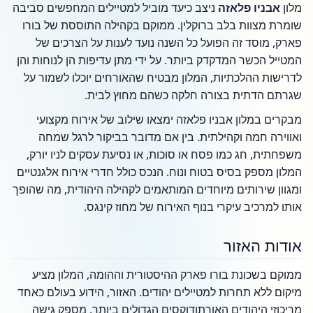
מלון
אבניו פלאזה
ניצב כיעד מוביל למטיילים המחפשים סביבה
שומרת מצוות בלב ברוקלין. ממוקם בקהילה התוססת של בורו
פארק, מוסד זה הפועל כל השנה נועד לענות על הצרכים של
המטייל הכשר המדקדק ביותר. על ידי מתן עדיפות הן לנוחות והן
לדרישות ההלכתיות, המלון מבטיח שהאורחים יוכלו לשמור על
שגרתם הדתית בצורה חלקה כשהם מחוץ לבית.
מבקרים במלון אבניו פלאזה ימצאו שילוב של אירוח מקצועי
ואווירה חמה וקהילתית. בין אם מדובר בביקור לרגל שמחה
משפחתית, חג כמו פסח או סוכות, או נסיעת עסקים לניו יורק,
המלון מספק בסיס בטוח ונוח. הנכס כולל חדרי אירוח אלגנטיים
ומגוון שירותים מיוחדים המותאמים לקהילה היהודית, מה שהופך
אותו למרכיב עיקרי בנוף האירוח של מחוז קינגס.
אודות האזור
ממוקם בשכונת בורו פארק ההיסטורית וההומה, המלון מציע
מיקום ללא תחרות למטיילים יהודים. האזור, הידוע בעולם כאחד
מריכוזי היהודים האורתודוקסים הגדולים ביותר, מספק גישה