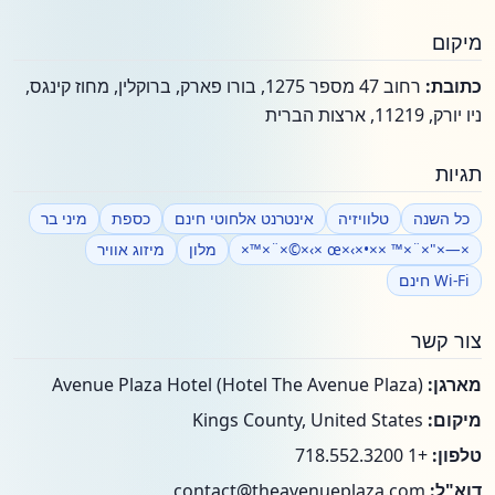
מיקום
כתובת:
רחוב 47 מספר 1275, בורו פארק, ברוקלין, מחוז קינגס,
ניו יורק, 11219, ארצות הברית
תגיות
כל השנה
טלוויזיה
אינטרנט אלחוטי חינם
כספת
מיני בר
×—×"×¨×™ ××•×›×œ ×›×©×¨×™×
מלון
מיזוג אוויר
Wi-Fi חינם
צור קשר
מארגן:
Avenue Plaza Hotel (Hotel The Avenue Plaza)
מיקום:
Kings County, United States
טלפון:
+1 718.552.3200
דוא"ל:
contact@theavenueplaza.com