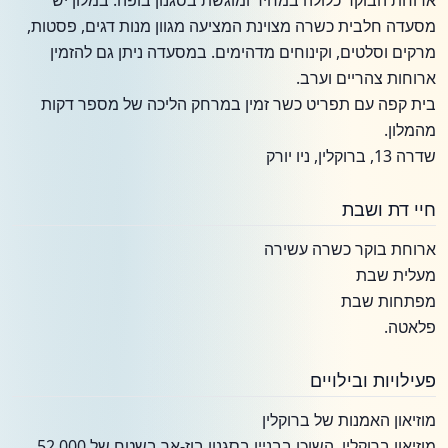
ארוחת הבוקר כלולה במחיר ומוגשת בסגנון בופה. במלון יש
מסעדה חלבית כשרה מצוינת המציעה מגוון מנות דגים, פסטות,
מרקים וסלטים, וקינוחים מדהימים. במסעדה ניתן גם להזמין
ארוחות צהריים וערב.
בית קפה עם תפריט כשר זמין במרחק הליכה של מספר דקות
מהמלון.
שדרה 13, ברוקלין, ניו יורק
חיי דת ושבת
ארוחת בוקר כשרה עשירה
מעלית שבת
מפתחות שבת
פלאטה.
פעילויות ובילויים
מוזיאון האמנות של ברוקלין
מוזיאון ברוקלין, השוכן בבניין בסגנון בוז-אר בשטח של 52,000