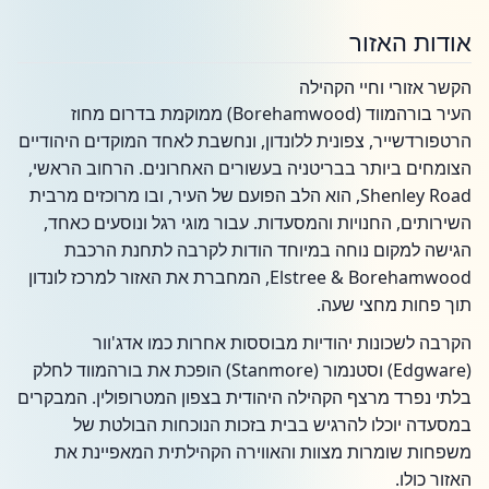
אודות האזור
הקשר אזורי וחיי הקהילה
העיר בורהמווד (Borehamwood) ממוקמת בדרום מחוז
הרטפורדשייר, צפונית ללונדון, ונחשבת לאחד המוקדים היהודיים
הצומחים ביותר בבריטניה בעשורים האחרונים. הרחוב הראשי,
Shenley Road, הוא הלב הפועם של העיר, ובו מרוכזים מרבית
השירותים, החנויות והמסעדות. עבור מוגי רגל ונוסעים כאחד,
הגישה למקום נוחה במיוחד הודות לקרבה לתחנת הרכבת
Elstree & Borehamwood, המחברת את האזור למרכז לונדון
תוך פחות מחצי שעה.
הקרבה לשכונות יהודיות מבוססות אחרות כמו אדג'וור
(Edgware) וסטנמור (Stanmore) הופכת את בורהמווד לחלק
בלתי נפרד מרצף הקהילה היהודית בצפון המטרופולין. המבקרים
במסעדה יוכלו להרגיש בבית בזכות הנוכחות הבולטת של
משפחות שומרות מצוות והאווירה הקהילתית המאפיינת את
האזור כולו.