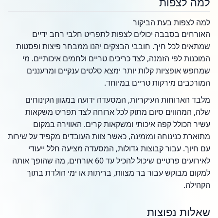
למה לצפות
למה לצפות בעת הביקור
האורחים בסבבה יכולים לצפות לתפריט חלבי רחב ידיים
שמתאים לכל חיך. חובבי הבצקים יהנו ממבחר פיצות ופסטות
המוכנות לפי הזמנה, לצד כריכים טריים ולחמים איכותיים. מי
שמחפש אופציות קלות יותר ימצא סלטים ענקיים ומרעננים
המורכבים מירקות טריים במיוחד.
מלבד הארוחות העיקריות, המסעדה ידועה במגוון הקינוחים
שלה, המהווים סיום מתוק לכל ארוחה לצד תפריט משקאות
עשיר הכולל קפה איכותי ומשקאות קרים. האווירה במקום
מתוארת כנינוחה ומזמינה, כאשר צוות העובדים מקפיד על שירות
עם חיוך. עבור קבוצות גדולות, המסעדה מציעה חלל ייעודי
לאירועים פרטיים שיכול להכיל עד 60 אורחים, מה שהופך אותה
למקום מבוקש עבור בר מצוות, בריתות או ימי הולדת בתוך
הקהילה.
שאלות נפוצות