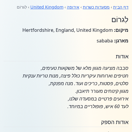
דף הבית
›
מסעדות כשרות
›
אירופה
›
United Kingdom
› לִגרוֹם
לִגרוֹם
מיקום:
Hertfordshire, England, United Kingdom
מארגן:
sababa
אודות
סבבה מציעה מגוון מלא של משקאות טעימים,
חטיפים וארוחות עיקריות כולל פיצה, מנות טריות ענקיות
סלטים, פסטות, כריכים ועוד. מנה מפנקת,
מגוון קינוחים מעורר תיאבון.
אירועים פרטיים במסעדה שלנו,
לעד 60 איש, פופולריים במיוחד.
אודות הספק