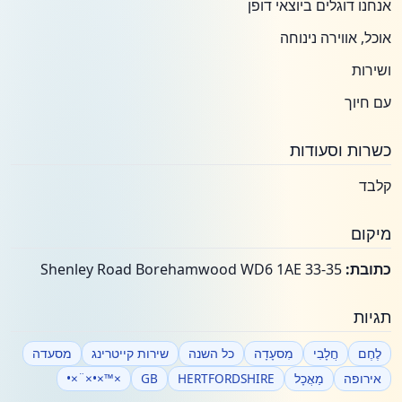
אנחנו דוגלים ביוצאי דופן
אוכל, אווירה נינוחה
ושירות
עם חיוך
כשרות וסעודות
קלבד
מיקום
כתובת:
33-35 Shenley Road Borehamwood WD6 1AE
תגיות
לֶחֶם
חֲלָבִי
מִסעָדָה
כל השנה
שירות קייטרינג
מסעדה
אירופה
מַאֲכָל
HERTFORDSHIRE
GB
×™×•×¨×•