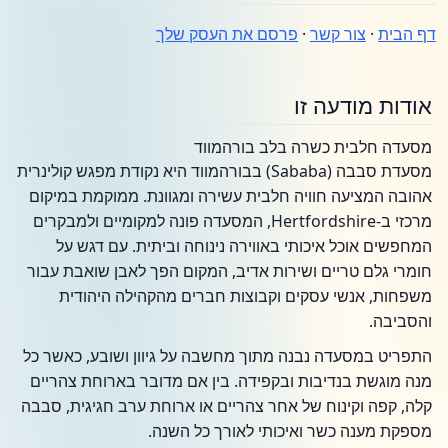
דף הבית
·
צור קשר
·
פרסם את העסק שלך
אודות מודעה זו
מסעדה חלבית כשרה בלב בורהמווד
מסעדת סבבה (Sababa) בבורהמווד היא נקודת מפגש קולינרית
אהובה המציעה חוויה חלבית עשירה ומגוונת. ממוקמת במיקום
מרכזי ב-Hertfordshire, המסעדה פונה למקומיים ולמבקרים
המחפשים אוכל איכותי באווירה נינוחה וביתית. עם דגש על
חומרי גלם טריים ושירות אדיב, המקום הפך לאבן שואבת עבור
משפחות, אנשי עסקים וקבוצות חברים מהקהילה היהודית
והסביבה.
התפריט במסעדה נבנה מתוך מחשבה על גיוון ושובע, כאשר כל
מנה מוגשת בנדיבות ובקפידה. בין אם מדובר בארוחת צהריים
קלה, קפה וקינוח של אחר צהריים או ארוחת ערב חגיגית, סבבה
מספקת מענה כשר ואיכותי לאורך כל השנה.