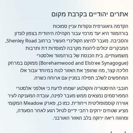
אתרים יהודיים בקרבת מקום
הקדמה גיאוגרפית ונקודות עניין סמוכות
בורהמווד היא יעד מרכזי עבור הקהילה היהודית בצפון לונדון
והסביבה. מעבר להיצע הקולינרי העשיר ברחוב Shenley Road,
המבקרים יכולים ליהנות מקרבה למוסדות דת ותרבות
משמעותיים. בית הכנסת של בורהמווד ואלסטרי
(Borehamwood and Elstree Synagogue) ממוקם במרחק
הליכה קצר, מה שהופך את האזור לנוח במיוחד עבור אלו
המחפשים לשלב תפילה במניין עם ארוחה כשרה.
חובבי ההיסטוריה והקולנוע ישמחו לדעת כי אולפני אלסטרי
המפורסמים נמצאים ממש מעבר לפינה, עובדה המעניקה לעיר
אווירה קוסמופוליטית וייחודית. כמו כן, פארק Meadow המקומי
מציע שטחים ירוקים רחבי ידיים לטיול רגוע לאחר הסעודה,
ומהווה ריאה ירוקה בלב האזור האורבני.