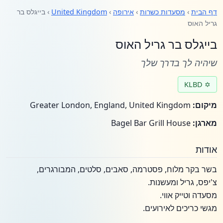
דף הבית
›
מסעדות כשרות
›
אירופה
›
United Kingdom
› בייגלס בר
גריל האוס
בייגלס בר גריל האוס
שיהיה לך בדרך שלך
✡ KLBD
מיקום:
Greater London, England, United Kingdom
מארגן:
Bagel Bar Grill House
אודות
בשר בקר מלוח, פסטרמה, סאבים, סלטים, המבורגרים,
צ'יפס, גריל ומעשנות.
מסעדה וטייק אווי.
מגשי כריכים לאירועים.