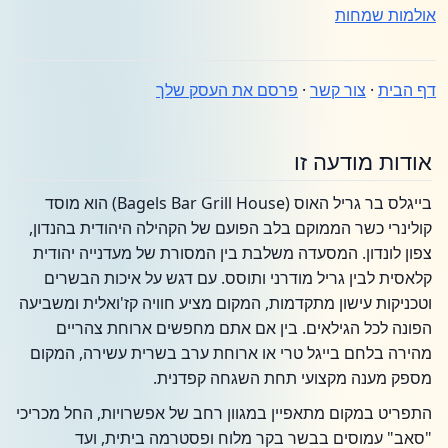
אולמות שמחות
דף הבית
·
צור קשר
·
פרסם את העסק שלך
אודות מודעה זו
בייגלס בר גריל האוס (Bagels Bar Grill House) הוא מוסד
קולינרי כשר הממוקם בלב הפועם של הקהילה היהודית בהנדון,
צפון לונדון. המסעדה משלבת בין המסורת של מעדנייה יהודית
קלאסית לבין גריל מודרני ותוסס. עם דגש על איכות הבשרים
וטכניקות עישון מתקדמות, המקום מציע חוויה קז'ואלית ומשביעה
הפונה לכל הגילאים. בין אם אתם מחפשים ארוחת צהריים
מהירה בלחם בייגל טרי או ארוחת ערב בשרית עשירה, המקום
מספק מענה מקצועי תחת השגחה קפדנית.
התפריט במקום מתאפיין במגוון רחב של אפשרויות, החל מכריכי
"סאב" עמוסים בבשר בקר מלוח ופסטרמה ביתית, ועד