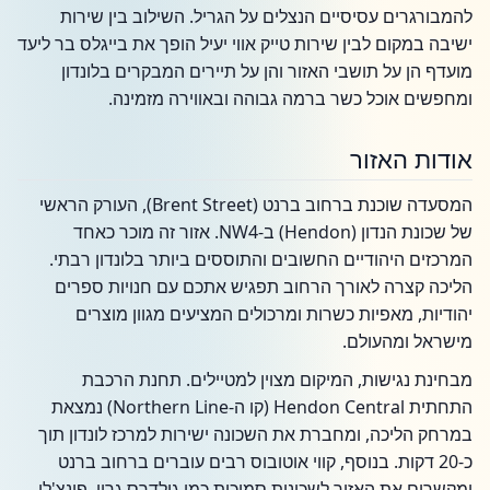
להמבורגרים עסיסיים הנצלים על הגריל. השילוב בין שירות
ישיבה במקום לבין שירות טייק אווי יעיל הופך את בייגלס בר ליעד
מועדף הן על תושבי האזור והן על תיירים המבקרים בלונדון
ומחפשים אוכל כשר ברמה גבוהה ובאווירה מזמינה.
אודות האזור
המסעדה שוכנת ברחוב ברנט (Brent Street), העורק הראשי
של שכונת הנדון (Hendon) ב-NW4. אזור זה מוכר כאחד
המרכזים היהודיים החשובים והתוססים ביותר בלונדון רבתי.
הליכה קצרה לאורך הרחוב תפגיש אתכם עם חנויות ספרים
יהודיות, מאפיות כשרות ומרכולים המציעים מגוון מוצרים
מישראל ומהעולם.
מבחינת נגישות, המיקום מצוין למטיילים. תחנת הרכבת
התחתית Hendon Central (קו ה-Northern Line) נמצאת
במרחק הליכה, ומחברת את השכונה ישירות למרכז לונדון תוך
כ-20 דקות. בנוסף, קווי אוטובוס רבים עוברים ברחוב ברנט
ומקשרים את האזור לשכונות סמוכות כמו גולדרס גרין, פינצ'לי