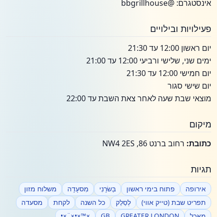
אינסטגרם: @bbgrillhouse
פעילויות ובילויים
יום ראשון 12:00 עד 21:30
ימים שני, שלישי ורביעי 12:00 עד 21:00
יום חמישי 12:00 עד 21:30
יום שישי סגור
מוצאי שבת שעה לאחר צאת השבת עד 22:00
מיקום
כתובת:
רחוב ברנט 86, NW4 2ES
תגיות
אירופה
פתוח בימי ראשון
בַּשׂרָנִי
מִסעָדָה
משלוח מזון
תפריט שבת (טייק אווי)
לְסַלֵק
כל השנה
לקחת
מסעדה
מַאֲכָל
GREATER LONDON
GB
×™×•×¨×•