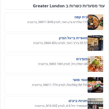
עוד מסעדות כשרות ב Greater London
בית קפה
119 גולדרס גרין רואד, לונדון NW11 8HR, בריטניה
מאפיית בייגל הנדון
55-57 צ'רץ' רואד, לונדון NW4 4DU, בריטניה
מַעֲדָנִים
46 רוסלין היל, לונדון NW3 1NH, בריטניה
אומי סושי
750 Finchley Rd, לונדון NW11 7TH, בריטניה
חנויות ביצים
סטמפורד היל 4-6, לונדון N16 6XZ, בריטניה