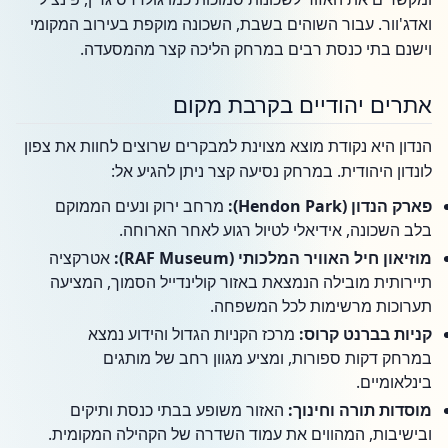
ואדג'וור. עבור השוהים בשבת, השכונה מוקפת בעירוב המקומי
וישנם בתי כנסת רבים במרחק הליכה קצר מהמסעדה.
אתרים יהודיים בקרבת מקום
הנדון היא נקודת מוצא מצוינת למבקרים שרוצים לחוות את צפון
לונדון היהודית. במרחק נסיעה קצר ניתן להגיע אל:
פארק הנדון (Hendon Park):
מרחב ירוק ונעים הממוקם
בלב השכונה, אידיאלי לטיול רגוע לאחר הארוחה.
מוזיאון חיל האוויר המלכותי (RAF Museum):
אטרקציה
תיירותית מובילה הנמצאת באזור קולינדייל הסמוך, המציעה
תערוכות מרשימות לכל המשפחה.
קניות בברנט קרוס:
מרכז הקניות הגדול והידוע נמצא
במרחק דקות ספורות, ומציע מגוון רחב של מותגים
בינלאומיים.
מוסדות תורה וחינוך:
האזור משופע בבתי כנסת ותיקים
ובישיבות, המהווים את עמוד השדרה של הקהילה המקומית.