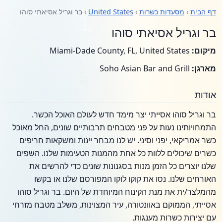
דף הבית
›
מסעדות כשרות
›
United States
› בר וגריל אסיאתי סוהו
בר וגריל אסיאתי סוהו
מיקום:
Miami-Dade County, FL, United States
מארגן:
Soho Asian Bar and Grill
אודות
בר וגריל סוהו אסייתי יצר מימד חדש לעולם האוכל הכשר.
התמחויותינו נעות על פני מטבחים תרבותיים שונים, החל מאוכל
כשר אמריקאי, יפני וסיני. יש לנו מבחר יינות ומשקאות חריפים
כשרים שיכולים ללוות כל אחת מהמנות הטעימות שלנו. השפים
שלנו יוצרים כל הזמן מנות בסגנונות שונים כדי להרשים את
האורחים שלנו. נסו את קוקו לוקו המפורסם שלנו או בקשו
מהמלצר/ית את מנת הקינוח המיוחדת של היום. בר וגריל סוהו
אסייתי, הממוקם באוונטורה, עיר המצוינות, משלב מטבח מזרחי
עם יצירות כשרות מענגות.