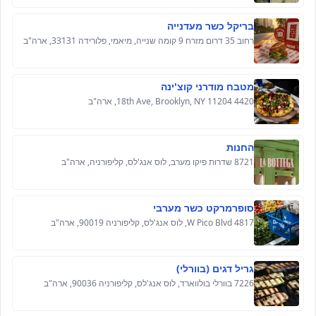
בריקל כשר מעדנייה
רחוב 35 דרום מזרח 9 קומה שנייה, מיאמי, פלורידה 33131, ארה"ב
מטבח מודרני קוצ'ינה
4420 18th Ave, Brooklyn, NY 11204, ארה"ב
החנות
8721 שדרות פיקו מערב, לוס אנג'לס, קליפורניה, ארה"ב
סופרמרקט כשר מערבי
4817 W Pico Blvd, לוס אנג'לס, קליפורניה 90019, ארה"ב
גריל דגים (בוורלי)
7226 בוורלי בולווארד, לוס אנג'לס, קליפורניה 90036, ארה"ב