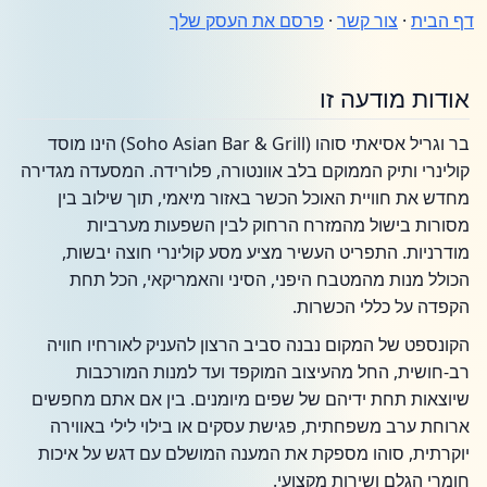
דף הבית
·
צור קשר
·
פרסם את העסק שלך
אודות מודעה זו
בר וגריל אסיאתי סוהו (Soho Asian Bar & Grill) הינו מוסד
קולינרי ותיק הממוקם בלב אוונטורה, פלורידה. המסעדה מגדירה
מחדש את חוויית האוכל הכשר באזור מיאמי, תוך שילוב בין
מסורות בישול מהמזרח הרחוק לבין השפעות מערביות
מודרניות. התפריט העשיר מציע מסע קולינרי חוצה יבשות,
הכולל מנות מהמטבח היפני, הסיני והאמריקאי, הכל תחת
הקפדה על כללי הכשרות.
הקונספט של המקום נבנה סביב הרצון להעניק לאורחיו חוויה
רב-חושית, החל מהעיצוב המוקפד ועד למנות המורכבות
שיוצאות תחת ידיהם של שפים מיומנים. בין אם אתם מחפשים
ארוחת ערב משפחתית, פגישת עסקים או בילוי לילי באווירה
יוקרתית, סוהו מספקת את המענה המושלם עם דגש על איכות
חומרי הגלם ושירות מקצועי.