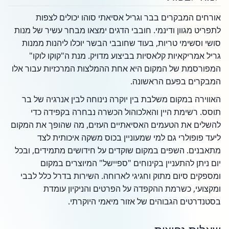
אורחים המבקרים בבר וגריל אסיאתי סוהו יכולים לצפות
לתפריט מגוון ודינמי. חובבי הדגים ימצאו מבחר עשיר של מנות
סושי וסשימי טריות, בעוד שחובבי הבשר יוכלו ליהנות ממנות
גריל אמריקאיות קלאסיות בביצוע מדויק. מנת ה"קוקו לוקו"
המפורסמת של המקום היא אחת ההמלצות המרכזיות עבור אלו
המבקרים בפעם הראשונה.
האווירה במקום משלבת בין יוקרה נינוחה לבין אנרגיה של בר
תוסס. רשימת היין והאלכוהול הכשרה נבחרה בקפידה כדי
להשלים את הטעמים האסיאתיים העזים, מה שהופך את המקום
ליעד פופולרי גם למי שמעוניין בכוס משקה איכותית לצד
מתאבנים. השפים במקום שוקדים על חידושים מתמידים, ובכל
יום ניתן להתעניין בקינוחים "ספיישל" המיוצרים במקום
ומספקים סיום מתוק וחגיגי לארוחה. השירות בדרל כלל לבבי
ומקצועי, כשרמת ההקפדה על הפרטים והניקיון עומדת
בסטנדרטים הגבוהים של אזור מיאמי היוקרתי.