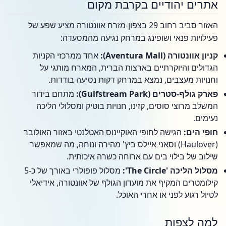
אתרים יהודיים בקרבת מקום
האזור סביב רחוב 29 בצפון-מזרח אוונטורה מציע שפע של
פעילויות פנאי ושופינג במרחק נגיעה מהמסעדה:
קניון אוונטורה (Aventura Mall):
אחד ממרכזי הקניות
הגדולים והיוקרתיים בארצות הברית, המארח מותגי על
וחנויות מעצבים, נמצא במרחק דקות נסיעה בודדות.
פארק גולף-סטרים (Gulfstream Park):
מתחם בידור
המשלב מרוצי סוסים, קזינו, חנויות בוטיק ומסלולי הליכה
נעימים.
חופי הים:
הגישה לחופי האוקיינוס האטלנטי באזור האולובר
(Haulover) וסאני איילס ביץ' מהירה ונוחה, מה שמאפשר
שילוב של בילוי בים עם ארוחה כשרה איכותית.
מסלול הליכה 'The Circle':
מסלול פופולרי באורך של כ-5
קילומטרים המקיף את מועדון הגולף של אוונטורה, אידיאלי
לטיול רגוע לפני או אחרי האוכל.
למה לצפות