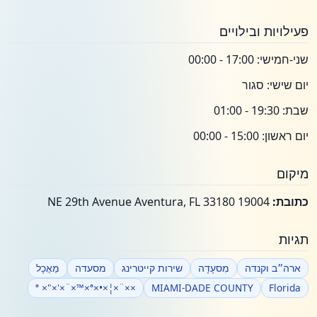
פעילויות ובילויים
שני-חמישי: 17:00 - 00:00
יום שישי: סגור
שבת: 19:30 - 01:00
יום ראשון: 15:00 - 00:00
מיקום
כתובת:
19004 NE 29th Avenue Aventura, FL 33180
תגיות
ארה״ב וקנדה
מִסעָדָה
שירות קייטרינג
מסעדה
מַאֲכָל
××¨×¦×•×ª ×"×'×¨×™×ª
MIAMI-DADE COUNTY
Florida