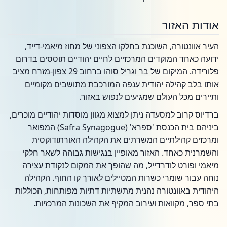
אודות האזור
העיר אוונטורה, השוכנת בחלקו הצפוני של מחוז מיאמי-דייד,
ידועה כאחד המוקדים המרכזיים לחיים יהודיים תוססים בדרום
פלורידה. המיקום של בר וגריל סוהו ברחוב 29 צפון-מזרח מציב
אותו בלב קהילה יהודית ענפה המורכבת מתושבים מקומיים
ותיירים מכל העולם שמגיעים לנפוש באזור.
ברדיוס קרוב למסעדה ניתן למצוא מגוון מוסדות יהודיים מוכרים,
ביניהם בית הכנסת 'ספרא' (Safra Synagogue) המפואר
ומרכזים קהילתיים המשרתים את הקהילה האורתודוקסית
והשמרנית כאחד. האזור מאופיין בנגישות גבוהה לשאר חלקי
מיאמי ופורט לודרדייל, מה שהופך את המקום לנקודת עצירה
נוחה עבור שומרי כשרות המטיילים לאורך קו החוף. הקהילה
היהודית באוונטורה נהנית מתשתיות דתיות מפותחות, הכוללות
בתי ספר, מקוואות ועירוב המקיף את השכונות המרכזיות.