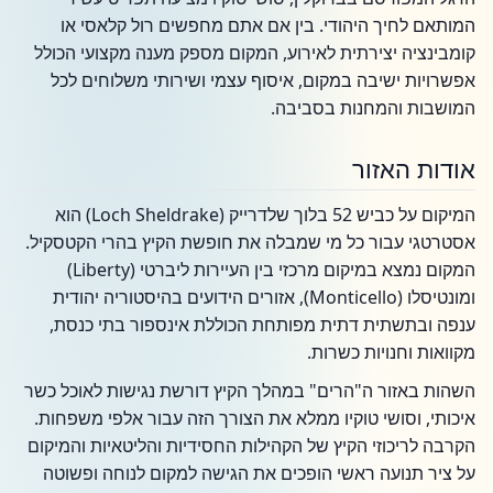
המותאם לחיך היהודי. בין אם אתם מחפשים רול קלאסי או
קומבינציה יצירתית לאירוע, המקום מספק מענה מקצועי הכולל
אפשרויות ישיבה במקום, איסוף עצמי ושירותי משלוחים לכל
המושבות והמחנות בסביבה.
אודות האזור
המיקום על כביש 52 בלוך שלדרייק (Loch Sheldrake) הוא
אסטרטגי עבור כל מי שמבלה את חופשת הקיץ בהרי הקטסקיל.
המקום נמצא במיקום מרכזי בין העיירות ליברטי (Liberty)
ומונטיסלו (Monticello), אזורים הידועים בהיסטוריה יהודית
ענפה ובתשתית דתית מפותחת הכוללת אינספור בתי כנסת,
מקוואות וחנויות כשרות.
השהות באזור ה"הרים" במהלך הקיץ דורשת נגישות לאוכל כשר
איכותי, וסושי טוקיו ממלא את הצורך הזה עבור אלפי משפחות.
הקרבה לריכוזי הקיץ של הקהילות החסידיות והליטאיות והמיקום
על ציר תנועה ראשי הופכים את הגישה למקום לנוחה ופשוטה