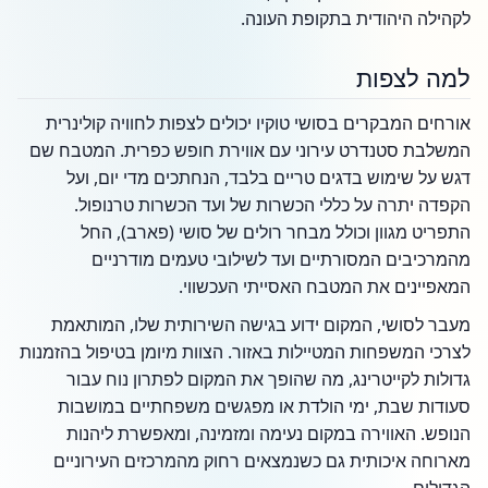
לקהילה היהודית בתקופת העונה.
למה לצפות
אורחים המבקרים בסושי טוקיו יכולים לצפות לחוויה קולינרית
המשלבת סטנדרט עירוני עם אווירת חופש כפרית. המטבח שם
דגש על שימוש בדגים טריים בלבד, הנחתכים מדי יום, ועל
הקפדה יתרה על כללי הכשרות של ועד הכשרות טרנופול.
התפריט מגוון וכולל מבחר רולים של סושי (פארב), החל
מהמרכיבים המסורתיים ועד לשילובי טעמים מודרניים
המאפיינים את המטבח האסייתי העכשווי.
מעבר לסושי, המקום ידוע בגישה השירותית שלו, המותאמת
לצרכי המשפחות המטיילות באזור. הצוות מיומן בטיפול בהזמנות
גדולות לקייטרינג, מה שהופך את המקום לפתרון נוח עבור
סעודות שבת, ימי הולדת או מפגשים משפחתיים במושבות
הנופש. האווירה במקום נעימה ומזמינה, ומאפשרת ליהנות
מארוחה איכותית גם כשנמצאים רחוק מהמרכזים העירוניים