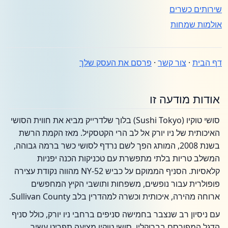
שירותים כשרים
אולמות שמחות
דף הבית
·
צור קשר
·
פרסם את העסק שלך
אודות מודעה זו
סושי טוקיו (Sushi Tokyo) בלוך שלדרייק מביא את חווית הסושי
האיכותית של ניו יורק אל לב הרי הקטסקיל. מאז הקמת הרשת
בשנת 2008, המותג הפך לשם נרדף לסושי כשר ברמה גבוהה,
המשלב טריות בלתי מתפשרת עם טכניקות הכנה יפניות
קלאסיות. הסניף הממוקם על כביש NY-52 מהווה נקודת עצירה
פופולרית עבור נופשים, משפחות ותושבי הקיץ המחפשים
ארוחה מהירה, איכותית וכשרה למהדרין בלב Sullivan County.
עם ניסיון רב שנצבר בחמישה סניפים ברחבי ניו יורק, כולל סניף
הדגל המפורסם בברוקלין, סושי טוקיו מציעה תפריט עשיר