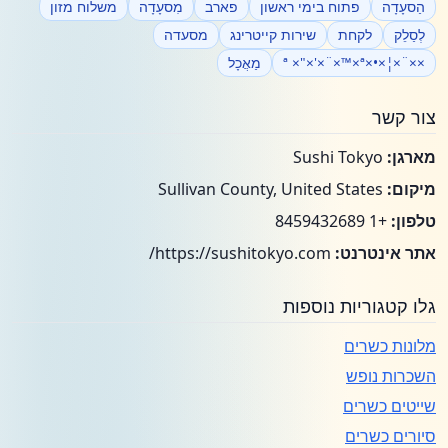
הַסעָדָה
פתוח בימי ראשון
פארב
מִסעָדָה
משלוח מזון
לְסַלֵק
לקחת
שירות קייטרינג
מסעדה
××¨×¦×•×ª ×"×'×¨×™×ª
מַאֲכָל
צור קשר
מארגן:
Sushi Tokyo
מיקום:
Sullivan County, United States
טלפון:
+1 8459432689
אתר אינטרנט:
https://sushitokyo.com/
גלו קטגוריות נוספות
מלונות כשרים
השכרות נופש
שייטים כשרים
סיורים כשרים