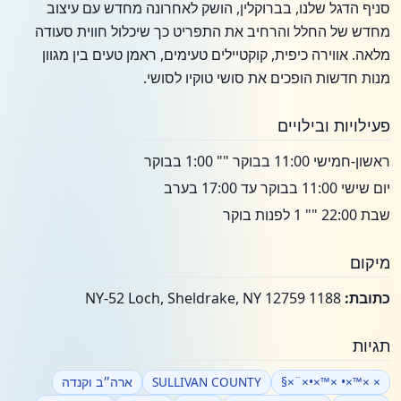
סניף הדגל שלנו, בברוקלין, הושק לאחרונה מחדש עם עיצוב
מחדש של החלל והרחיב את התפריט כך שיכלול חווית סעודה
מלאה. אווירה כיפית, קוקטיילים טעימים, ראמן טעים בין מגוון
מנות חדשות הופכים את סושי טוקיו לסושי.
פעילויות ובילויים
ראשון-חמישי 11:00 בבוקר "" 1:00 בבוקר
יום שישי 11:00 בבוקר עד 17:00 בערב
שבת 22:00 "" 1 לפנות בוקר
מיקום
כתובת:
1188 NY-52 Loch, Sheldrake, NY 12759
תגיות
× ×™×• ×™×•×¨×§
SULLIVAN COUNTY
ארה״ב וקנדה