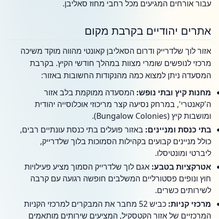
עבור אורחים המגיעים מכל רחבי מחוז סאליבן.
אתרים יהודיים בקרבת מקום
אזור לוך שלדרייק ודרום הסאליבן קאונטי מהווה מוקד משיכה
מרכזי לנופשים שומרי מצוות במהלך חודשי הקיץ. בקרבת
המסעדה ניתן למצוא כמה מהנקודות החשובות באזור:
מחנות קיץ ובתי נופש:
המסעדה ממוקמת בלב אזור
ה'קאנטרי', במרחק נסיעה קצר מריכוזי אוכלוסייה יהודית
ומושבות קיץ (Bungalow Colonies).
בתי כנסת ומניינים:
באזור פועלים בתי כנסת עונתיים רבים,
כולל מניינים קבועים בקהילות הסמוכות בלוך שלדרייק,
ליברטי ומונטיסלו.
אטרקציות בטבע:
אגם לוך שלדרייק הסמוך מציע פעילויות
חוץ ונופים פסטורליים המשלבים חופשה רגועה עם קרבה
לשירותים כשרים.
מרכזי קניות:
כביש 52 מחבר את המבקרים למרכזי הקניות
המרכזיים של אזור הקטסקיל, המציעים שירותים מותאמים