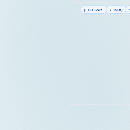
מִסעָדָה
משלוח מזון