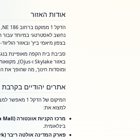
אודות האזור
נחשב לאסטרטגי במיוחד עבור תי
בצפון מיאמי ביץ' ובאזור הוליווד-
סביבת בית הקפה מאופיינת בנגי
באזור ylake
ומוסדות חינוך, מה שהופך את השהות בקרבת הדקל 1 לנוחה ופשוטה עבו
אתרים יהודיים בקרבת 
המיקום של הדקל
למצוא את:
מרכז הקניות אוונטורה (Aventura Mall):
בינלאומית.
פארק המדינה אולטה ריבר (Oleta River State Park):