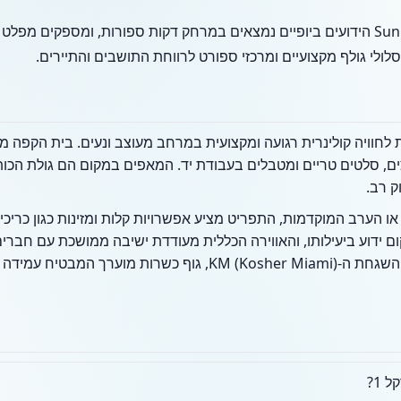
ולי גולף מקצועיים ומרכזי ספורט לרווחת התושבים והתיירים.
ל 1, תוכלו לצפות לחוויה קולינרית רגועה ומקצועית במרחב מעוצב ונעים. בית
צים, סלטים טריים ומטבלים בעבודת יד. המאפים במקום הם גולת הכו
ק רב.
ו הערב המוקדמות, התפריט מציע אפשרויות קלות ומזינות כגון כריכ
ם ידוע ביעילותו, והאווירה הכללית מעודדת ישיבה ממושכת עם חברי
חשוב לציין כי המקום פועל תחת השגחת ה-KM (Kosher Miami), גוף 
1?