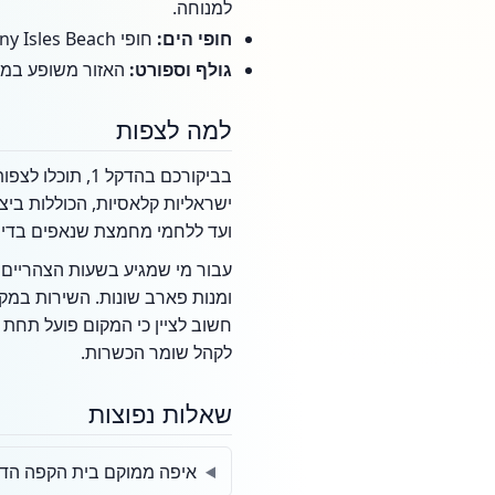
למנוחה.
חופי הים:
חופי Sunny Isles Beach הידועים ביופיים נמצאים במרחק דקות ספורות, ומספקים מפלט מושלם מהמולת העיר.
גולף וספורט:
האזור משופע במסל
למה לצפות
בביקורכם בהדק
ישראליות קלאסיות, הכוללות בי
ועד ללחמי מחמצת שנאפים בדיו
עבור מי שמגיע בשעות הצהריים א
ומנות פארב שונות. השירות במקו
לקהל שומר הכשרות.
שאלות נפוצות
איפה ממוקם בית הקפה הדקל 