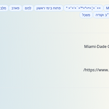
M
××¨×¦×•×ª ×"×'×¨×™×ª
פתוח בימי ראשון
לֶחֶם
פארב
חֲלָבִי
ב וקנדה
מַאֲכָל