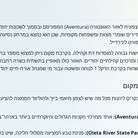
הדקל 1 ממוקם ברחוב NE 186, צפונית לאזור האוונטורה (Aventura) 
ירים שומרי מצוות ומשפחות מקומיות, שכן הוא נמצא במרחק נסיעה ק
פורט לודרדייל.
שות גבוהה למוסדות דת וקהילה. בקרבת מקום ניתן למצוא מספר בתי
Sk ו-Ojus), מקוואות ומרכזים קהילתיים יהודיים. האזור כולו מאופיין בתשתית כש
ר מי שמנהל אורח חיים יהודי במיאמי-דייד.
מקום
 1 מאפשר למבקרים ליהנות מכל מה שיש לצפון מיאמי ביץ' ולהוליווד הסמוכה ל
אחד ממרכזי הקניות הגדולים והיוקרתיים ביותר בארה\"ב, 
פנינת טבע המציעה מסלולי הליכה, שיט בקי