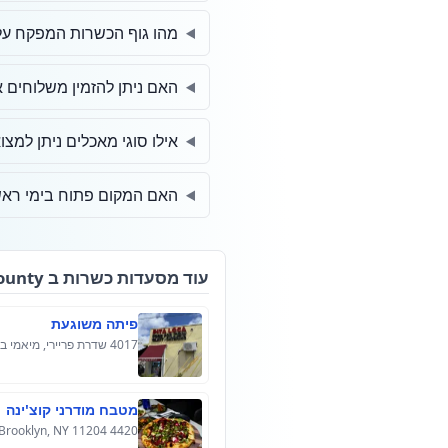
מהו גוף הכשרות המפקח על
האם ניתן להזמין משלוחים 
אילו סוגי מאכלים ניתן למצ
האם המקום פתוח בימי ראש
עוד מסעדות כשרות ב Miami-Dade County
פיתה משוגעת
4017 שדרת פריירי, מיאמי ביץ', פלורידה 33140, ארה"ב
מטבח מודרני קוצ'ינה
4420 18th Ave, Brooklyn, NY 11204, ארה"ב