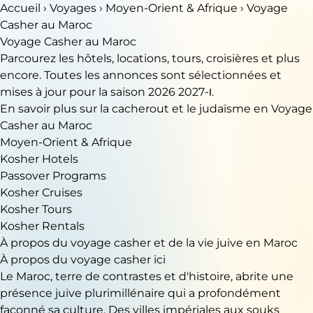
Accueil
›
Voyages
›
Moyen-Orient & Afrique
› Voyage
Casher au Maroc
Voyage Casher au Maroc
Parcourez les hôtels, locations, tours, croisières et plus
encore. Toutes les annonces sont sélectionnées et
mises à jour pour la saison 2026 ו-2027.
En savoir plus sur la cacherout et le judaïsme en Voyage
Casher au Maroc
Moyen-Orient & Afrique
Kosher Hotels
Passover Programs
Kosher Cruises
Kosher Tours
Kosher Rentals
À propos du voyage casher et de la vie juive en Maroc
À propos du voyage casher ici
Le Maroc, terre de contrastes et d'histoire, abrite une
présence juive plurimillénaire qui a profondément
façonné sa culture. Des villes impériales aux souks