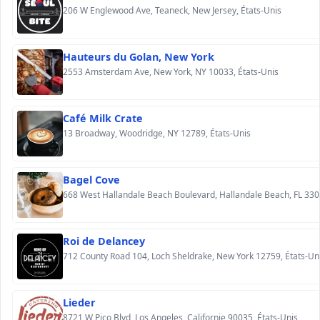
206 W Englewood Ave, Teaneck, New Jersey, États-Unis
Hauteurs du Golan, New York
2553 Amsterdam Ave, New York, NY 10033, États-Unis
Café Milk Crate
13 Broadway, Woodridge, NY 12789, États-Unis
Bagel Cove
668 West
Roi de Delancey
712 County Road 104, Loch Sheldrake, New York 12759, États-Un
Lieder
8721 W Pico Blvd, Los Angeles, Californie 90035, États-Unis