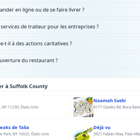
nder en ligne ou de se faire livrer ?
 services de traiteur pour les entreprises ?
-t-il à des actions caritatives ?
ouverture du restaurant ?
er à Suffolk County
Naamah Sushi
, NY 11230, États-Unis
8177 Glades Rd, Boca Raton
eaks de Talia
Déjà vu
 York, NY 10025, États-Unis
3921 Fabian Way, Palo Alto