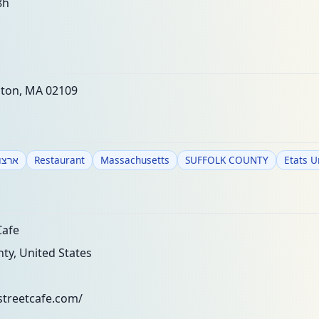
8h
ston, MA 02109
ארצו
Restaurant
Massachusetts
SUFFOLK COUNTY
Etats U
Cafe
ty, United States
streetcafe.com/