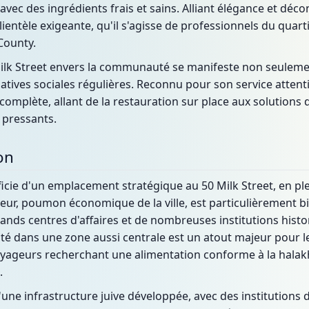
ec des ingrédients frais et sains. Alliant élégance et déco
entèle exigeante, qu'il s'agisse de professionnels du quarti
County.
lk Street envers la communauté se manifeste non seulement
tiatives sociales régulières. Reconnu pour son service atten
mplète, allant de la restauration sur place aux solutions d
 pressants.
on
ficie d'un emplacement stratégique au 50 Milk Street, en pl
teur, poumon économique de la ville, est particulièrement bi
nds centres d'affaires et de nombreuses institutions histo
ité dans une zone aussi centrale est un atout majeur pour le
oyageurs recherchant une alimentation conforme à la halak
.
'une infrastructure juive développée, avec des institutions 