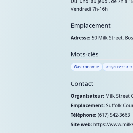
Du lundi au jeudi, de 7h à 1
Vendredi 7h-16h
Emplacement
Adresse:
50 Milk Street, Bo
Mots-clés
Gastronomie
ת הברית וקנדה
Contact
Organisateur:
Milk Street 
Emplacement:
Suffolk Coun
Téléphone:
(617) 542-3663
Site web:
https://www.milk