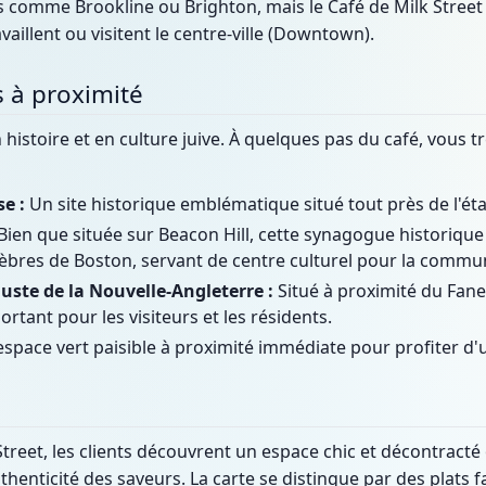
rs comme Brookline ou Brighton, mais le Café de Milk Street
vaillent ou visitent le centre-ville (Downtown).
fs à proximité
n histoire et en culture juive. À quelques pas du café, vous 
e :
Un site historique emblématique situé tout près de l'ét
Bien que située sur Beacon Hill, cette synagogue historique 
lèbres de Boston, servant de centre culturel pour la commu
uste de la Nouvelle-Angleterre :
Situé à proximité du Fane
rtant pour les visiteurs et les résidents.
space vert paisible à proximité immédiate pour profiter d'un
treet, les clients découvrent un espace chic et décontracté o
thenticité des saveurs. La carte se distingue par des plats f