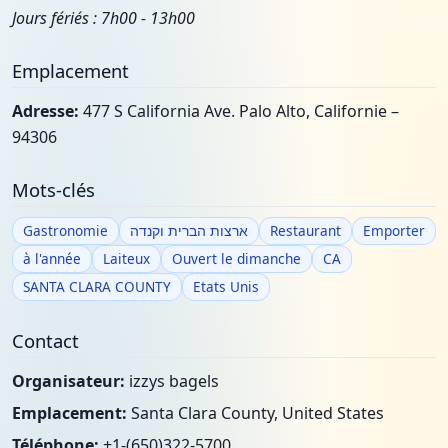
Jours fériés : 7h00 - 13h00
Emplacement
Adresse:
477 S California Ave. Palo Alto, Californie –
94306
Mots-clés
Gastronomie
ארצות הברית וקנדה
Restaurant
Emporter
à l'année
Laiteux
Ouvert le dimanche
CA
SANTA CLARA COUNTY
Etats Unis
Contact
Organisateur:
izzys bagels
Emplacement:
Santa Clara County, United States
Téléphone:
+1-(650)322-5700