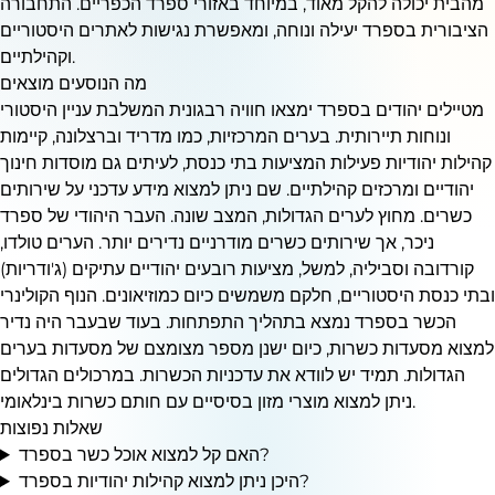
מהבית יכולה להקל מאוד, במיוחד באזורי ספרד הכפריים. התחבורה
הציבורית בספרד יעילה ונוחה, ומאפשרת נגישות לאתרים היסטוריים
וקהילתיים.
מה הנוסעים מוצאים
מטיילים יהודים בספרד ימצאו חוויה רבגונית המשלבת עניין היסטורי
ונוחות תיירותית. בערים המרכזיות, כמו מדריד וברצלונה, קיימות
קהילות יהודיות פעילות המציעות בתי כנסת, לעיתים גם מוסדות חינוך
יהודיים ומרכזים קהילתיים. שם ניתן למצוא מידע עדכני על שירותים
כשרים. מחוץ לערים הגדולות, המצב שונה. העבר היהודי של ספרד
ניכר, אך שירותים כשרים מודרניים נדירים יותר. הערים טולדו,
קורדובה וסביליה, למשל, מציעות רובעים יהודיים עתיקים (ג'ודריות)
ובתי כנסת היסטוריים, חלקם משמשים כיום כמוזיאונים. הנוף הקולינרי
הכשר בספרד נמצא בתהליך התפתחות. בעוד שבעבר היה נדיר
למצוא מסעדות כשרות, כיום ישנן מספר מצומצם של מסעדות בערים
הגדולות. תמיד יש לוודא את עדכניות הכשרות. במרכולים הגדולים
ניתן למצוא מוצרי מזון בסיסיים עם חותם כשרות בינלאומי.
שאלות נפוצות
האם קל למצוא אוכל כשר בספרד?
היכן ניתן למצוא קהילות יהודיות בספרד?