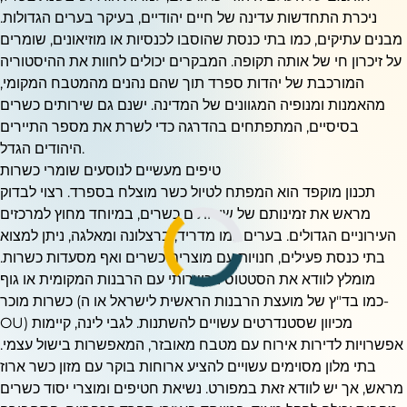
ניכרת התחדשות עדינה של חיים יהודיים, בעיקר בערים הגדולות.
מבנים עתיקים, כמו בתי כנסת שהוסבו לכנסיות או מוזיאונים, שומרים
על זיכרון חי של אותה תקופה. המבקרים יכולים לחוות את ההיסטוריה
המורכבת של יהדות ספרד תוך שהם נהנים מהמטבח המקומי,
מהאמנות ומנופיה המגוונים של המדינה. ישנם גם שירותים כשרים
בסיסיים, המתפתחים בהדרגה כדי לשרת את מספר התיירים
היהודים הגדל.
טיפים מעשיים לנוסעים שומרי כשרות
תכנון מוקפד הוא המפתח לטיול כשר מוצלח בספרד. רצוי לבדוק
מראש את זמינותם של שירותים כשרים, במיוחד מחוץ למרכזים
העירוניים הגדולים. בערים כמו מדריד, ברצלונה ומאלגה, ניתן למצוא
בתי כנסת פעילים, חנויות עם מוצרים כשרים ואף מסעדות כשרות.
מומלץ לוודא את הסטטוס הכשרותי עם הרבנות המקומית או גוף
כשרות מוכר (כמו בד"ץ של מועצת הרבנות הראשית לישראל או ה-
OU) מכיוון שסטנדרטים עשויים להשתנות. לגבי לינה, קיימות
אפשרויות לדירות אירוח עם מטבח מאובזר, המאפשרות בישול עצמי.
בתי מלון מסוימים עשויים להציע ארוחות בוקר עם מזון כשר ארוז
מראש, אך יש לוודא זאת במפורט. נשיאת חטיפים ומוצרי יסוד כשרים