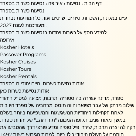
דף הבית
›
נסיעות
›
אירופה
› נסיעות כשרות בספרד
נסיעות כשרות בספרד
עיינו במלונות, השכרות, סיורים, שייטים ועוד. כל המודעות נבחרות
ומעודכנות לעונת 2027.
למידע נוסף על כשרות ויהדות בנסיעות כשרות בספרד
אירופה
Kosher Hotels
Passover Programs
Kosher Cruises
Kosher Tours
Kosher Rentals
אודות נסיעות כשרות וחיים יהודיים בספרד
אודות נסיעות כשרות כאן
ספרד, מדינה עשירה בהיסטוריה ותרבות, מציעה למטייל היהודי
שילוב מרתק של עבר מפואר והווה תוסס. מרחביה של ספרד היו בית
לאחת הקהילות היהודיות המשגשגות והמשפיעות ביותר בעולם
במשך מאות שנים, תקופה המכונה "תור הזהב" של יהדות ספרד.
הקהילה יצרה תרבות, שירה, פילוסופיה ומדע פורצי דרך שהטביעו את
חותמם על העולם היהודי כולו. כיום, למרות הגירוש בשנת 1492,