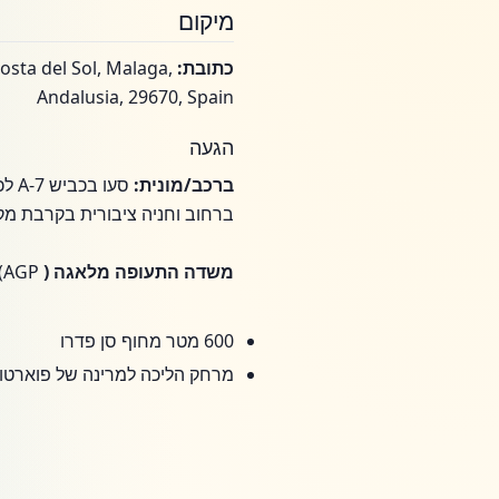
מיקום
כתובת:
osta del Sol, Malaga,
Andalusia, 29670, Spain
הגעה
ברכב/מונית:
סעו
ברחוב וחניה ציבורית בקרבת מקו
משדה התעופה מלאגה (
AGP): הסעה פרטית VIP לפי בקשה, או מונית/הסעה (45 דקות - תלוי בתנועה).
600 מטר מחוף סן פדרו
מרחק הליכה למרינה של פוארטו באנוס, 45 דקות משדה התעופה של מאלגה (שירו