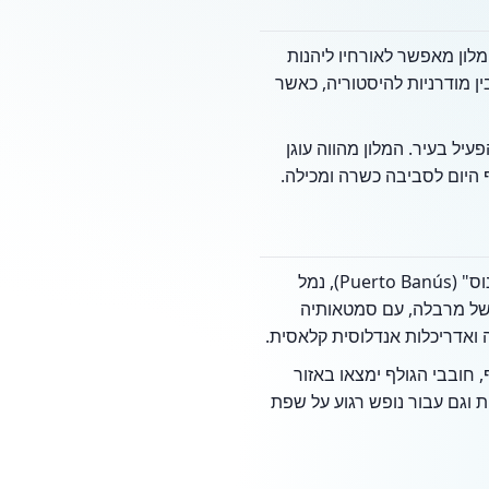
לון מאפשר לאורחיו ליהנות
 מודרניות להיסטוריה, כאשר
יל בעיר. המלון מהווה עוגן
ף היום לסביבה כשרה ומכילה.
השהות במרבלה מאפשרת לאורחים ליהנות משילוב של חופים מרהיבים ותרבות עשירה. "פוארטו באנוס" (Puerto Banús), נמל
 של מרבלה, עם סמטאותיה
 חובבי הגולף ימצאו באזור
 וגם עבור נופש רגוע על שפת