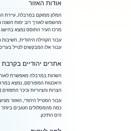
אודות האזור
המלון ממוקם במרבלה, עיירת הנו
מהשמש לאורך רוב ימות השנה ומ
מרכז העיר התוסס נמצא בהישג י
עבור הקהילה היהודית, חשיבות ה
עבור אלו המבקשים לטייל בערים 
אתרים יהודיים בקרבת 
היאכטות המפורסם, נמצא במרחק 
הצרות והציוריות וכיכר התפוזים (Plaza de los Naranjos), מהווה מוקד משיכה למי שמחפש היסטוריה ואדריכלות אנדלוסית קלאסית.
עבור המטייל היהודי, האזור מצי
כמה מהמסלולים הטובים ביותר ב
הים התיכון.