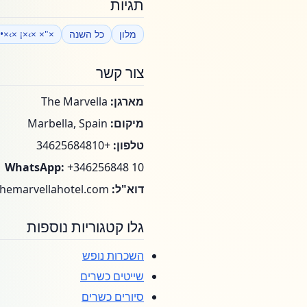
תגיות
מלון
כל השנה
"× ×›×¡ ×›×•×œ×•
צור קשר
מארגן:
The Marvella
מיקום:
Marbella, Spain
טלפון:
+34625684810
WhatsApp:
+346256848 10
דוא"ל:
hemarvellahotel.com
גלו קטגוריות נוספות
השכרות נופש
שייטים כשרים
סיורים כשרים