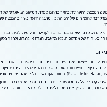
פש הנוצצת והיוקרתית ביותר בדרום ספרד. המיקום הגיאוגרפי של המ
הקרבה לחופי הים של הים התיכון. מרבלה ידועה בשילוב המנצח שבין
ד.
מיקום נעוצה בראש וברבנה בחיבור לקהילה המקומית ולבית חב"ד הפע
ההיסטוריות של אנדלוסיה, כמו מלאגה, רונדה או גרנדה, ולחזור בסו
מקום
נסיעה קצר ומציע חווית שופינג ושיט ברמה עולמית. העיר העתיקה
ע גישה קלה לקהילה המקומית ולבית הכנסת המרכזי של מרבלה. בנוסף,
אירופה, מה שהופך את המקום ליעד פופולרי גם עבור חופשות פעילות