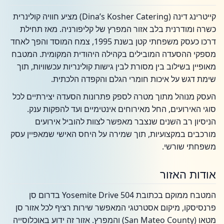
קייטרינג דינה (Dina’s Kosher Catering) מציע חוויה קולינרית
כשרה ומודרנית בלב אזור המפרץ של קליפורניה. מאז תחילת
דרכו כעסק משפחתי קטן בשנת 1995, צמח המוסד והפך לאחד
מספקי ההסעדה המובילים בקהילה היהודית המקומית. המטבח
מאופיין בשילוב בין מסורת לבין גישות קולינריות עכשוויות, תוך
שימת דגש על איכות חומרי הגלם והקפדה הלכתית.
העסק מנוהל מתוך מטרה לספק פתרונות הסעדה יצירתיים לכל
סוגי האירועים, החל מאירוחים אינטימיים ועד להפקות ענק.
הניסיון רב השנים שנצבר מאפשר לצוות להוביל אירועים
מורכבים במקצועיות, תוך שמירה על היחס האישי שמאפיין עסק
משפחתי שורשי.
אודות האזור
המטבח ממוקם בכתובת 504 Yosemite Drive בדרום סן
פרנסיסקו, מיקום אסטרטגי המאפשר שירות רציף לכל אזור סן
מטאו (San Mateo County) והמפרץ. אזור זה ידוע באוכלוסייה