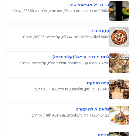
בר וגריל אסיאתי סוהו
19004 שדרה צפון-מזרחית 29, אוונטורה, פלורידה 33180, ארה"ב
טַחֲנַת רוּחַ
8600 W Pico Blvd, לוס אנג'לס, קליפורניה 90035, ארה"ב
לחם מודרני ובייגל (קליפורניה)
6256 טופנגה קניון בולווארד, וודלנד הילס, קליפורניה, ארה"ב
קפה מוסקט
178-07 יוניון טק, פלאשינג, ניו יורק 11366, ארה"ב
גלאט א לה קארט
5123 18th Avenue, Brooklyn, NY 11204, ארה"ב
פִּטמָה