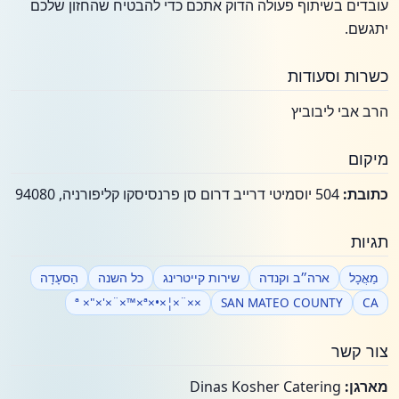
עובדים בשיתוף פעולה הדוק אתכם כדי להבטיח שהחזון שלכם
יתגשם.
כשרות וסעודות
הרב אבי ליבוביץ
מיקום
כתובת:
504 יוסמיטי דרייב דרום סן פרנסיסקו קליפורניה, 94080
תגיות
מַאֲכָל
ארה״ב וקנדה
שירות קייטרינג
כל השנה
הַסעָדָה
××¨×¦×•×ª ×"×'×¨×™×ª
SAN MATEO COUNTY
CA
צור קשר
מארגן:
Dinas Kosher Catering