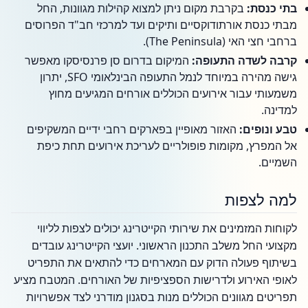
בתי כנסת:
בקרבת מקום ניתן למצוא קהילות מגוונות, החל
מבתי כנסת אורתודוקסיים ותיקים ועד למרכזי חב"ד הפרוסים
ברחבי חצי האי (The Peninsula).
קרבה לשדה התעופה:
המיקום בדרום סן פרנסיסקו מאפשר
גישה מהירה במיוחד לנמל התעופה הבינלאומי SFO, יתרון
משמעותי עבור אירועים הכוללים אורחים המגיעים מחוץ
למדינה.
טבע ונופים:
האזור מאופיין בפארקים רחבי ידיים המשקיפים
אל המפרץ, מקומות פופולריים לעריכת אירועים תחת כיפת
השמיים.
למה לצפות
לקוחות המזמינים את שירותי הקייטרינג יכולים לצפות לליווי
מקצועי החל משלב התכנון הראשוני. יועצי הקייטרינג עובדים
בשיתוף פעולה הדוק עם המארחים כדי להתאים את התפריט
לאופי האירוע ולדרישות הספציפיות של האורחים. המטבח מציע
תפריטים מגוונים הכוללים מנות בסגנון מודרני לצד אפשרויות