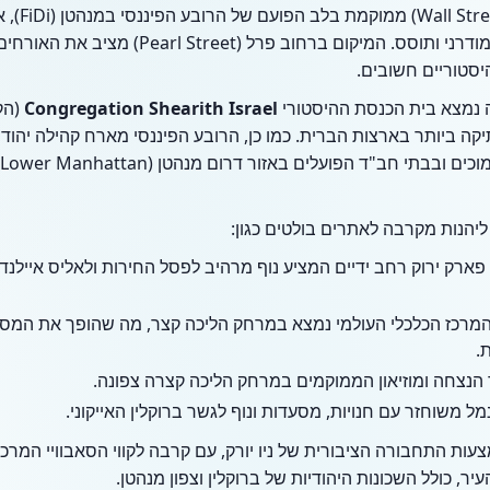
מסעדת וול סטר
אמריקאית עתירה עם קצב חיים מודרני ותוסס. המיקו
היסטוריים חשובים.
נמצא בית הכנסת ההיסטורי
Congregation Shearith Israel
(הק
קה ביותר בארצות הברית. כמו כן, הרובע הפיננסי מארח קהילה יהודית
 ליהנות מקרבה לאתרים בולטים כגון:
פארק ירוק רחב ידיים המציע נוף מרהיב לפסל החירות ולאליס איילנד
מרכז הכלכלי העולמי נמצא במרחק הליכה קצר, מה שהופך את המסע
.
נצחה ומוזיאון הממוקמים במרחק הליכה קצרה צפונה.
מל משוחזר עם חנויות, מסעדות ונוף לגשר ברוקלין האייקוני.
ר, כולל השכונות היהודיות של ברוקלין וצפון מנהטן.