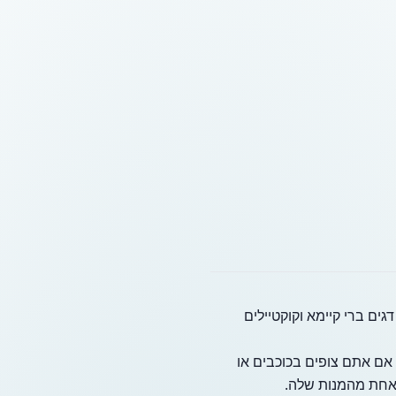
ננסי, מגישה מבחר רחב של נתחי סטייק PRIME משובחים, דגים ברי קיימא וקוקטיילים
 אם אתם צופים בכוכבים או