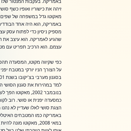
מאקוטו גדל במשפחה של שפים סוש
באמריקה, הוא היה אחד הבודדים 
שהגיע לאמריקה. הוא עיצב את המ
עצמם. הוא הרכיב תפריט עם מטב
כפי שקיווה מקוטו, המסעדה תהפ
על הצורך הניו יורקי במטבח יפני
למד במהירות את סגנון הסושי המע
בנובמבר 2002, מאקו
כמסעדה יפנית או סושי. רוב לק
הצגת סושי לאלו שעדיין לא נהנ
באמריקה כמו המטבחים האיטלקי
במאי 2008, מאקוטו מו
אותו לצוות היוקרתי שלנו בוול סט