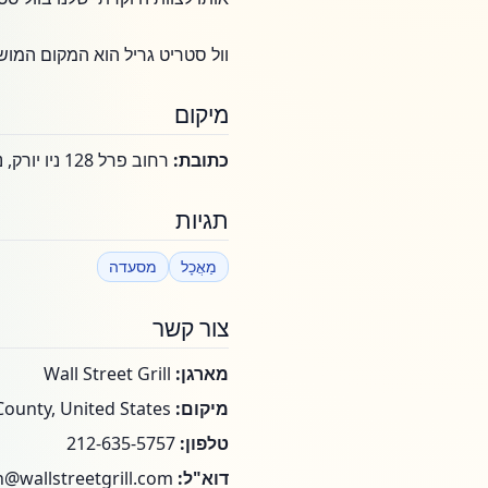
וול סטריט גריל הוא המקום המוש
מיקום
כתובת:
רחוב פרל 128 ניו יורק, ניו יורק 10005
תגיות
מַאֲכָל
מסעדה
צור קשר
מארגן:
Wall Street Grill
מיקום:
New York County, United States
טלפון:
212-635-5757
דוא"ל:
n@wallstreetgrill.com