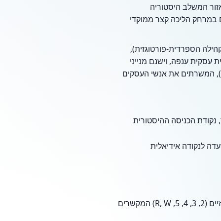
יט גריל (Wall Street Grill) ממוקמת בלב הפועם של הרובע הפיננסי במנהטן (FiDi), אזור המשלב היסטוריה
ם ברחוב פרל (Pearl Street) מציב את האורחים במרחק הליכה קצר ממוקדי
הילה הספרדית-פורטוגזית),
 עסקית ענפה, וישנם מנייני
תפילה יומיים בבנייני משרדים סמוכים ובבתי חב"ד הפועלים באזור דרום מנהטן (Lower Manhattan), המשרתים את אנשי העסקים
, נקודת הכניסה ההיסטורית
דה לנקודה אידיאלית
הגישה למקום נוחה במיוחד באמצעות התחבורה הציבורית של ניו יורק, עם קרבה לקווי הסאבוויי המרכזיים (2, 3, 4, 5, R, W) המקשרים