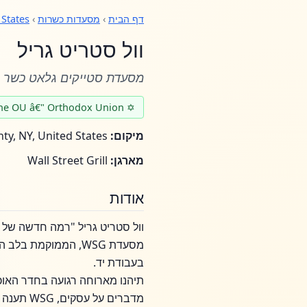
דף הבית
›
מסעדות כשרות
›
 States
וול סטריט גריל
מסעדת סטייקים גלאט כשר יו
✡ Under the Strictest Glatt Kosher Supervision of the OU â€" Orthodox Union
מיקום:
New York County, NY, United States
מארגן:
Wall Street Grill
אודות
וול סטריט גריל "רמה חדשה של 
בעבודת יד.
תיהנו מארוחה רגועה בחדר האוכל
מדברים על עסקים, WSG תענה על ציפיותיכם על ידי אספקת טעמים יוצאי דופן המשולבים בכל אחת ואחת מהמנות שלה.