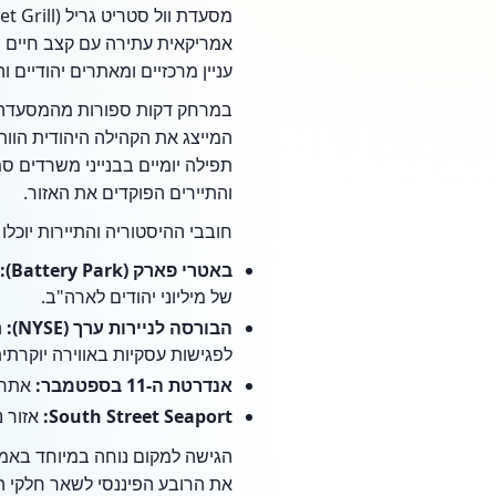
עניין מרכזיים ומאתרים יהודיים ו
במרחק דקות ספורות מהמסעדה 
המייצג את הקהילה היהודית הוותי
והתיירים הפוקדים את האזור.
חובבי ההיסטוריה והתיירות יוכלו
באטרי פארק (Battery Park):
של מיליוני יהודים לארה"ב.
הבורסה לניירות ערך (NYSE):
ה
לפגישות עסקיות באווירה יוקרתית
אנדרטת ה-11 בספטמבר:
אתר ה
South Street Seaport:
אזור נ
את הרובע הפיננסי לשאר חלקי העי