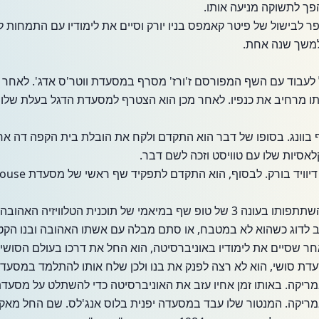
 הפך לתשוקה מניעה אותו.
בבית הספר לבישול של פיטר קאמפס בניו יורק וסיים את לימודיו עם התמחות
 למשך שנה אחת.
עבוד עם השף המפורסם ז'ורז' מסרף במסעדת ווטר'ס אדג'. לאחר שלו
אותו מרחיב את כנפיו. לאחר מכן הוא הצטרף למסעדת הדגל בעלת של
ף בוונג. בסופו של דבר הוא התקדם ולקח את הובלת בית הקפה דה אר
אסיות שלו עם טוויסט וזכה לשם דבר.
תוכנית הטלוויזיה האהובה בערוץ בראבו.
הב לדוג כשהוא לא במטבח, או סתם מבלה עם אשתו האהובה ובנו הקטן 
לאחר שסיים את לימודיו באוניברסיטה, הוא החל את דרכו בעולם הסושי
דת סושי, הוא לא רצה לפנק את בנו ולכן שלח אותו להתלמד במסעד
מריקה. המנטור שלו עבד במסעדה יפנית בלוס אנג'לס. שם החל מאק