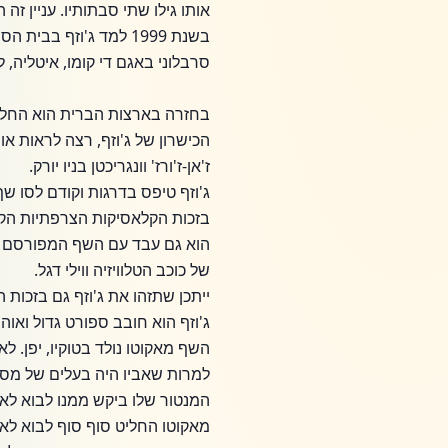
אותו גילו שתי סבתותיו. עניין זה
בשנת 1999 למד ג'וזף 
סרבלוני באגם די קומו, איטליה,
בחזרה בארצות הברית הוא החל ל
הכישרון של ג'וזף, רצה לראות 
ז'אן-ז'ורז' וונגריכטן בניו יורק.
ג'וזף טיפס בדרגות וקודם לסו ש
בזכות הקלאסיקות הצרפתיות הקל
של כוכב הטלוויזיה ווילי דגל.
ייתכן שתזהו את ג'וזף גם בזכות השתתפותו בעונה 3 של טופ שף במיאמי של 
ג'וזף הוא חובב ספורט גדול ואו
השף מאקוטו נולד בטוקיו, יפן. 
למרות שאביו היה בעלים של מסע
מאקוטו החליט סוף סוף לבוא לא