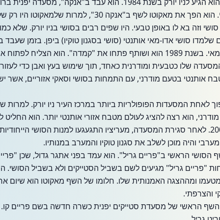
באמריקה. בעקבות המנטור שלו הוא הגיע לניו יורק בשנת 1984. הוא עב
זיהה את כישוריו ואופיו כשף סושי. הוא הפך את מאקוטו לשף ב"אנקה 
י וזה בא לו באופן טבעי. היו שפים רבים בסושי בניו יורק. שלא כמו
שלמדו סושי אדו-מאי אותנטי (סושי בסגנון טוקיו) ביפן. בזמן שעב
מספיק ניסיון כדי לפתוח עסק עצמאי. בשנת 1989 הוא ושותף פתחו את "קמדה". הו
סעדה שלו כטבעית ומודרנית כאחד, תוך שימוש בעץ ואבן כדי לעזור 
ח אותנטי בטעם מודרני, עם התמחות בסושי וסאקי אזוריים, אשר ישת
וך לאחת המסעדות הפופולריות ביותר במרכז העיר ניו יורק. למרות 
 מודרני, הוא רצה להציג לעולם מטבח אזורי אותנטי יותר. הוא החליט 
בסגנון מערבי בצ'יקובו בשנת 2001. לאחר סגירת המסעדה, מעריציו התגעגעו למנות הסושי 
רבי והיה מוכן לשלב את סגנון טוקיו והמערב במנותיו.
טו הפך לשף הסושי הראשי ב"פריים גריל". הוא עמד בפני אתגר גדול, שכן "פר
וחות "פריים גריל" מגיעים לשם בשביל הסטייקים ולא בשביל הסושי.
ו מטעמו ומההצגה האמנותית שלו. חלומו של השף מאקוטו הוא שיום א
 והצרפתי.
נה להיות השף הראשי של מסעדת סטייקים יפנית כשרה חדשה בשם פריים קו
ריט גריל.