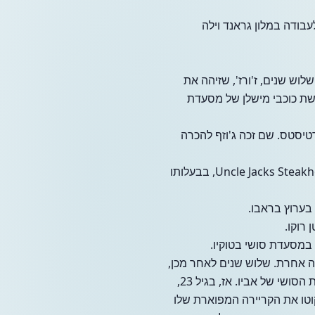
 לעבודה במלון גראנד וילה
ש שנים, ז'ורז', שזיהה את
ושת כוכבי מישלן של מסעדת
טיסטס. שם זכה ג'וזף להכרה
הוא גם עבד עם השף המפורסם דיוויד בורק. לבסוף, הוא התקדם לתפקיד שף ראשי של מסעדת Uncle Jacks Steakhouse, בבעלותו
רוקו.
 במסעדת סושי בטוקיו.
ה אחרת. שלוש שנים לאחר מכן,
המנטור שלו ביקש ממנו לבוא לאמריקה. באותו זמן אחיו עזב את האוניברסיטה כדי להשתלט על מסעדת הסושי של אביו. אז, בגיל 23,
וטו את הקריירה המפוארת שלו