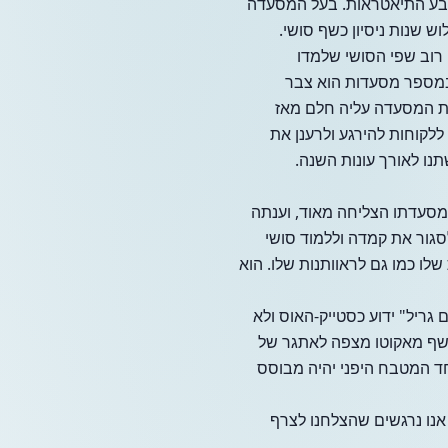
ד ב"אנקה", מסעדה יפנית ברובע התיאטראות. בעל המסעדה
30", למרות שלמאקוטו היו רק שלוש שנות ניסיון כשף סושי.
 רוב שפי הסושי שלמדו
ד במספר מסעדות הוא צבר
א הצליח לפתוח את המסעדה עליה חלם מאז
ללקוחות להירגע ולרענן את
נו לאורך עונות השנה.
שמסעדתו הצליחה מאוד, וענתה
לסגור את קמדה וללמוד סושי
הייחודיות שלו כמו גם לראוותנות שלו. הוא
יים גריל" ידוע כסטייק-האוס ולא
 השף מאקוטו מצפה לאתגר של
חד המטבח היפני יהיה מבוסס
. אנו נרגשים שהצלחנו לצרף