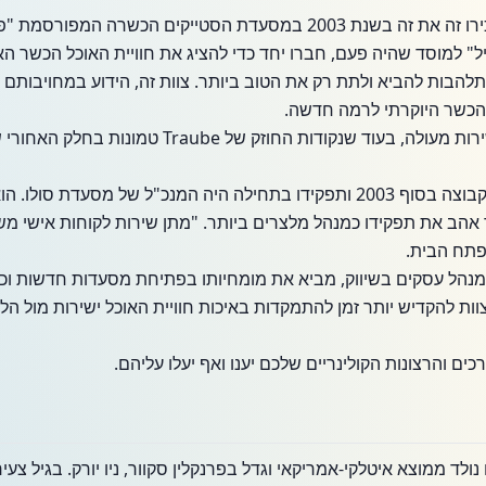
סטיבן טראובה וטאריק גדואני הכירו זה את זה בשנת 2003 במסעדת הסטייק
" למוסד שהיה פעם, חברו יחד כדי להציג את חוויית האוכל הכשר האול
התלהבות להביא ולתת רק את הטוב ביותר. צוות זה, הידוע במחויבותם 
הכשר היוקרתי לרמה חדשה.
ל-Ghadouani יש חזית חזקה ושירות מעולה, בעוד שנקוד
גדואני, בעל תואר בניהול, הגיע לקבוצה בסוף 2003 ותפקידו בתחילה היה המנכ"ל של
הב את תפקידו כמנהל מלצרים ביותר. "מתן שירות לקוחות אישי משמ
פתח הבית.
 במנהל עסקים בשיווק, מביא את מומחיותו בפתיחת מסעדות חדשות וכ
 להקדיש יותר זמן להתמקדות באיכות חוויית האוכל ישירות מול הלק
כים והרצונות הקולינריים שלכם יענו ואף יעלו עליהם.
נולד ממוצא איטלקי-אמריקאי וגדל בפרנקלין סקוור, ניו יורק. בגיל צעיר