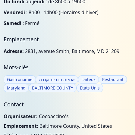
Du lundi
au
jeudi
: de 8h00 à 19h00
Vendredi
: 8h00 - 14h00 (Horaires d'hiver)
Samedi
: Fermé
Emplacement
Adresse:
2831, avenue Smith, Baltimore, MD 21209
Mots-clés
Gastronomie
ארצות הברית וקנדה
Laiteux
Restaurant
Maryland
BALTIMORE COUNTY
Etats Unis
Contact
Organisateur:
Cocoaccino's
Emplacement:
Baltimore County, United States