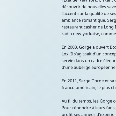
l'État de New York. En tant q
découvrir de nouvelles sav
l'accent sur la qualité de s
ambiance romantique. Serge 
restaurant casher de Long 
radio new-yorkaise, comme l
En 2003, Gorge a ouvert Bo
Lox. Il s'agissait d'un conc
servie dans un cadre élégan
d'une auberge européenne
En 2011, Serge Gorge et sa 
franco-américain, le plus c
Au fil du temps, les Gorge o
Pour répondre à leurs fans
profit ses années d'expéri