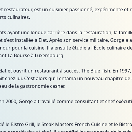
et restaurateur, est un cuisinier passionné, expérimenté et 
rts culinaires.
s ayant une longue carrière dans la restauration, la famil
 et s'est installée à Elat. Après son service militaire, Gorge a
ur pour la cuisine. Il a ensuite étudié à l'École culinaire d
rant La Bourse à Luxembourg.
at et ouvrit un restaurant à succès, The Blue Fish. En 1997, i
t chez lui. C'est alors qu'il entama un nouveau chapitre de
veau de la gastronomie casher.
 en 2000, Gorge a travaillé comme consultant et chef exécuti
 le Bistro Grill, le Steak Masters French Cuisine et le Bistr