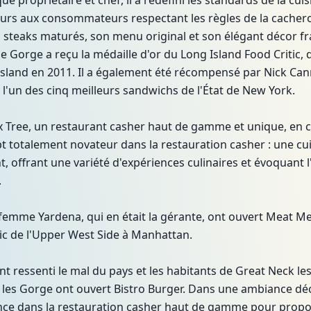
ue propriétaire et chef, il a redéfini les standards de la cuis
eurs aux consommateurs respectant les règles de la cachero
es steaks maturés, son menu original et son élégant décor f
Gorge a reçu la médaille d'or du Long Island Food Critic, q
Island en 2011. Il a également été récompensé par Nick Ca
'un des cinq meilleurs sandwichs de l'État de New York.
x Tree, un restaurant casher haut de gamme et unique, en 
ept totalement novateur dans la restauration casher : une cui
t, offrant une variété d'expériences culinaires et évoquant 
.
femme Yardena, qui en était la gérante, ont ouvert Meat Me
hic de l'Upper West Side à Manhattan.
nt ressenti le mal du pays et les habitants de Great Neck les
, les Gorge ont ouvert Bistro Burger. Dans une ambiance d
ence dans la restauration casher haut de gamme pour prop