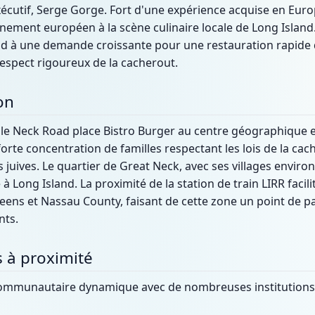
écutif, Serge Gorge. Fort d'une expérience acquise en Europe
nement européen à la scène culinaire locale de Long Island
d à une demande croissante pour une restauration rapide de
 respect rigoureux de la cacherout.
on
e Neck Road place Bistro Burger au centre géographique et
orte concentration de familles respectant les lois de la cac
juives. Le quartier de Great Neck, avec ses villages environ
e à Long Island. La proximité de la station de train LIRR faci
ens et Nassau County, faisant de cette zone un point de p
nts.
fs à proximité
communautaire dynamique avec de nombreuses institutions 