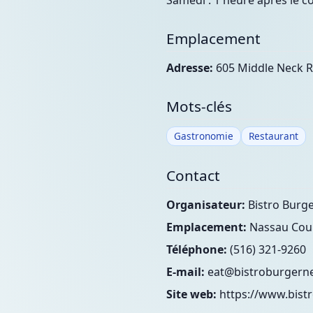
Samedi : 1 heure après le co
Emplacement
Adresse:
605 Middle Neck R
Mots-clés
Gastronomie
Restaurant
Contact
Organisateur:
Bistro Burg
Emplacement:
Nassau Coun
Téléphone:
(516) 321-9260
E-mail:
eat@bistroburgern
Site web:
https://www.bist