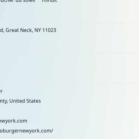
ucher du soleil "" minuit
d, Great Neck, NY 11023
er
ty, United States
ewyork.com
roburgernewyork.com/