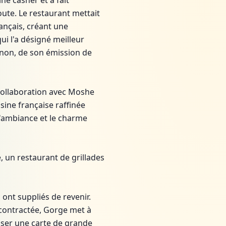
ine casher et a fait
ute. Le restaurant mettait
rançais, créant une
ui l'a désigné meilleur
nnon, de son émission de
collaboration avec Moshe
sine française raffinée
l'ambiance et le charme
, un restaurant de grillades
 ont suppliés de revenir.
écontractée, Gorge met à
oser une carte de grande