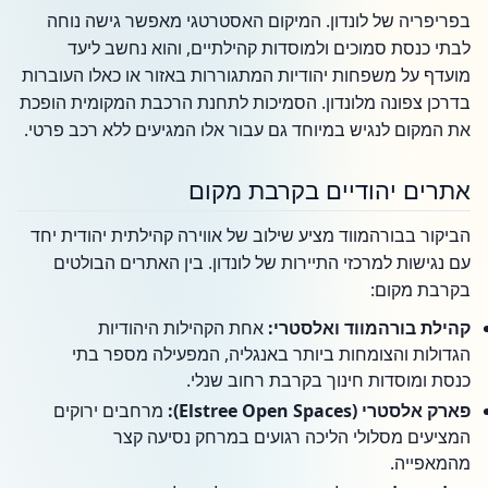
בפריפריה של לונדון. המיקום האסטרטגי מאפשר גישה נוחה
לבתי כנסת סמוכים ולמוסדות קהילתיים, והוא נחשב ליעד
מועדף על משפחות יהודיות המתגוררות באזור או כאלו העוברות
בדרכן צפונה מלונדון. הסמיכות לתחנת הרכבת המקומית הופכת
את המקום לנגיש במיוחד גם עבור אלו המגיעים ללא רכב פרטי.
אתרים יהודיים בקרבת מקום
הביקור בבורהמווד מציע שילוב של אווירה קהילתית יהודית יחד
עם נגישות למרכזי התיירות של לונדון. בין האתרים הבולטים
בקרבת מקום:
קהילת בורהמווד ואלסטרי:
אחת הקהילות היהודיות
הגדולות והצומחות ביותר באנגליה, המפעילה מספר בתי
כנסת ומוסדות חינוך בקרבת רחוב שנלי.
פארק אלסטרי (Elstree Open Spaces):
מרחבים ירוקים
המציעים מסלולי הליכה רגועים במרחק נסיעה קצר
מהמאפייה.