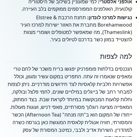
אולפני אלסטרי:
למי שמעוניין בשילוב של היסטוריה
קולנועית, האולפנים המפורסמים ממוקמים בלב העיירה.
נגישות למרכז לונדון:
תחנת הרכבת Elstree &
Borehamwood מחברת את האזור ישירות למרכז העיר
(Thameslink), מה שמאפשר למטופלים ושומרי מצוות
להצטייד במזון כשר בדרכם לטיולים בעיר.
למה לצפות
הנכנסים בדלתות פומפרניק יפגשו בריח משכר של לחם טרי
ומאפים שנאמרו זה עתה. התפריט במקום עשיר ומגוון, וכולל
אפשרויות חלביות קלאסיות לצד חידושים מודרניים. ניתן לצפות
למבחר רחב של בייגלים במילויים שונים, לחמי פלצל ובולקה,
וחלות קלועות המבוקשות במיוחד לקראת שבת. בצד המתוק,
המאפייה מציעה רוגלוך מסורתיים, מאפי דניש, ועוגות מעולות.
ייחודו של המקום הוא ב"תה מנחה" (Afternoon Tea) הכשר
והמסורתי, חוויה אנגלית קלאסית המוגשת כאן בגרסה כשרה
למהדרין. השירות אדיב ולבבי, כמיטב המסורת של עסק