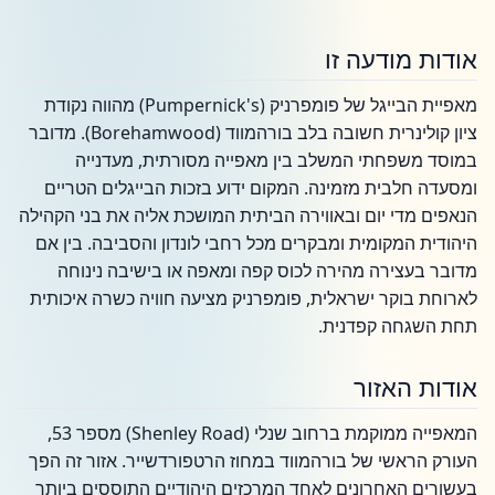
אודות מודעה זו
מאפיית הבייגל של פומפרניק (Pumpernick's) מהווה נקודת
ציון קולינרית חשובה בלב בורהמווד (Borehamwood). מדובר
במוסד משפחתי המשלב בין מאפייה מסורתית, מעדנייה
ומסעדה חלבית מזמינה. המקום ידוע בזכות הבייגלים הטריים
הנאפים מדי יום ובאווירה הביתית המושכת אליה את בני הקהילה
היהודית המקומית ומבקרים מכל רחבי לונדון והסביבה. בין אם
מדובר בעצירה מהירה לכוס קפה ומאפה או בישיבה נינוחה
לארוחת בוקר ישראלית, פומפרניק מציעה חוויה כשרה איכותית
תחת השגחה קפדנית.
אודות האזור
המאפייה ממוקמת ברחוב שנלי (Shenley Road) מספר 53,
העורק הראשי של בורהמווד במחוז הרטפורדשייר. אזור זה הפך
בעשורים האחרונים לאחד המרכזים היהודיים התוססים ביותר