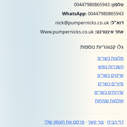
טלפון:
00447980865943
WhatsApp:
00447980865943
דוא"ל:
nick@pumpernicks.co.uk
אתר אינטרנט:
Www.pumpernicks.co.uk
גלו קטגוריות נוספות
מלונות כשרים
השכרות נופש
שייטים כשרים
סיורים כשרים
שירותים כשרים
אולמות שמחות
דף הבית
·
צור קשר
·
פרסם את העסק שלך