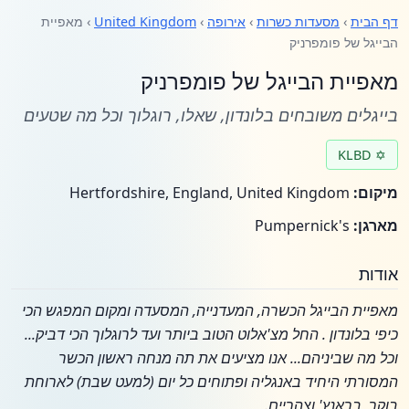
דף הבית
›
מסעדות כשרות
›
אירופה
›
United Kingdom
› מאפיית
הבייגל של פומפרניק
מאפיית הבייגל של פומפרניק
בייגלים משובחים בלונדון, שאלו, רוגלוך וכל מה שטעים
✡ KLBD
מיקום:
Hertfordshire, England, United Kingdom
מארגן:
Pumpernick's
אודות
מאפיית הבייגל הכשרה, המעדנייה, המסעדה ומקום המפגש הכי
כיפי בלונדון
. החל מצ'אלוט הטוב ביותר ועד לרוגלוך הכי דביק...
וכל מה שביניהם... אנו מציעים
את תה מנחה ראשון הכשר
המסורתי היחיד באנגליה
ופתוחים כל יום (למעט שבת) לארוחת
בוקר, בראנץ' וצהריים.