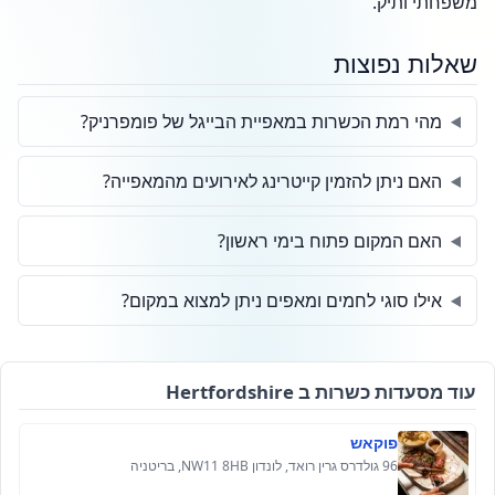
משפחתי ותיק.
שאלות נפוצות
מהי רמת הכשרות במאפיית הבייגל של פומפרניק?
האם ניתן להזמין קייטרינג לאירועים מהמאפייה?
האם המקום פתוח בימי ראשון?
אילו סוגי לחמים ומאפים ניתן למצוא במקום?
עוד מסעדות כשרות ב Hertfordshire
פוקאש
96 גולדרס גרין רואד, לונדון NW11 8HB, בריטניה