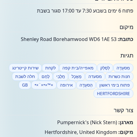
פתוח 6 ימים בשבוע 7:30 עד 17:00 סגור בשבת
מיקום
כתובת:
53 Shenley Road Borehamwood WD6 1AE
תגיות
מִסעָדָה
לְסַלֵק
מאפייה/בית קפה
לקחת
שירות קייטרינג
חנות כשרות
מסעדה
מַאֲכָל
חֲלָבִי
לֶחֶם
חלה לשבת
פתוח בימי ראשון
הַסעָדָה
אירופה
×™×•×¨×•
GB
HERTFORDSHIRE
צור קשר
מארגן:
Pumpernick's (Nick Stern)
מיקום:
Hertfordshire, United Kingdom