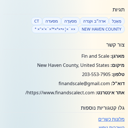
תגיות
מַאֲכָל
ארה״ב וקנדה
מִסעָדָה
מסעדה
CT
××¨×¦×•×ª ×"×'×¨×™×ª
NEW HAVEN COUNTY
צור קשר
מארגן:
Fin and Scale
מיקום:
New Haven County, United States
טלפון:
203-553-7905
דוא"ל:
finandscale@gmail.com
אתר אינטרנט:
https://www.finandscalect.com/
גלו קטגוריות נוספות
מלונות כשרים
השכרות נופש