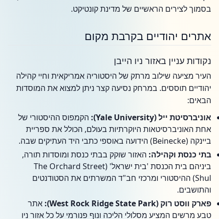
בסמוך לצירים הראשיים של מדינת קונטיקט.
אתרים יהודיים בקרבת מקום
נקודות עניין באזור ניו הייבן
העיר מציעה שילוב מרתק של היסטוריה אמריקאית וחיי קהילה
יהודיים תוססים. במרחק נסיעה קצר ניתן למצוא את המוסדות
הבאים:
אוניברסיטת ייל (Yale University):
הקמפוס ההיסטורי של
אחת האוניברסיטאות היוקרתיות בעולם, הכולל את ספריית
ביינקה (Beinecke) הידועה באוספי כתבי היד העתיקים שבה.
בתי כנסת וקהילה:
האזור שוקק בבתי כנסת ומוסדות תורה,
ביניהם בית הכנסת 'בית ישראל' (The Orchard Street
Shul) ההיסטורי ומרכזי חב"ד המשרתים את הסטודנטים
והתושבים.
פארק ווסט רוק (West Rock Ridge State Park):
אתר
טבע מרשים המציע מסלולי הליכה ונוף פנורמי על כל אזור ניו