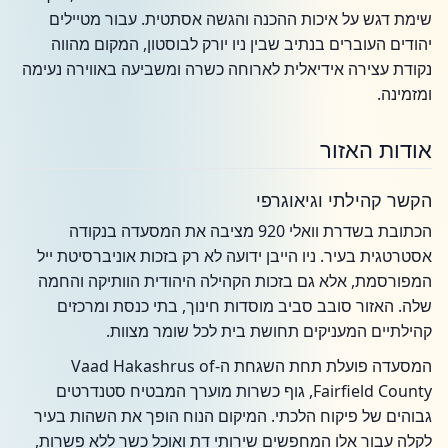
שימת דגש על איכות ההכנה והגשה אסתטית. עבור מטיילים
יהודים העוברים בנתיב שבין ניו יורק לבוסטון, המקום מהווה
נקודת עצירה אידיאלית לארוחה כשרה ומשביעה באווירה נעימה
ומזמינה.
אודות האזור
הקשר קהילתי וגיאוגרפי
הכתובת בשדרת וואלי 920 מציבה את המסעדה בנקודה
אסטרטגית בעיר. ניו הייבן ידועה לא רק בזכות אוניברסיטת ייל
המפורסמת, אלא גם בזכות הקהילה היהודית הוותיקה והחמה
שלה. האזור סובב סביב מוסדות חינוך, בתי כנסת ומרכזים
קהילתיים המעניקים תחושת בית לכל שומר מצוות.
המסעדה פועלת תחת השגחת ה-Vaad Hakashrus of
Fairfield County, גוף כשרות מוערך המבטיח סטנדרטים
גבוהים של פיקוח הלכתי. המיקום הנוח הופך את השהות בעיר
לקלה עבור אלו המחפשים שירותי דת ואוכל כשר ללא פשרות,