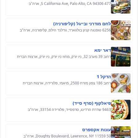
477 S California Ave, Palo Alto, CA 94306, ארה"ב
לחם מודרני ובייגל (קליפורניה)
6256 טופנגה קניון בולווארד, וודלנד הילס, קליפורניה, ארה"ב
דאר ימא
רחוב 39 מערב 32, ניו יורק, מחוז ניו יורק, ניו יורק, ארצות הברית
הדקל 1
רחוב 186 צפון מזרח 2500, מיאמי, פלורידה, ארצות הברית
פיאלקוף (סרף סייד)
9463 שדרת הרדינג, סרפסייד, פלורידה 33154, ארה"ב
עונות אקספרס
50 Doughty Boulevard, Lawrence, NY 11559, ארה"ב