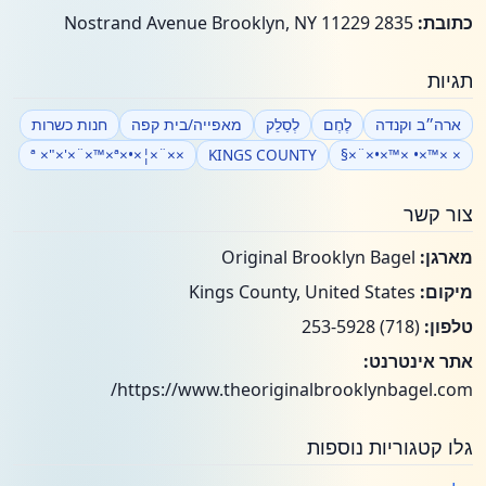
כתובת:
2835 Nostrand Avenue Brooklyn, NY 11229
תגיות
ארה״ב וקנדה
לֶחֶם
לְסַלֵק
מאפייה/בית קפה
חנות כשרות
××¨×¦×•×ª ×"×'×¨×™×ª
KINGS COUNTY
× ×™×• ×™×•×¨×§
צור קשר
מארגן:
Original Brooklyn Bagel
מיקום:
Kings County, United States
טלפון:
(718) 253-5928
אתר אינטרנט:
https://www.theoriginalbrooklynbagel.com/
גלו קטגוריות נוספות