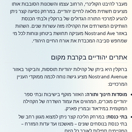
מעבר להיבט הקולינרי, הרחוב עצמו והשכונות הסובבות אותו
מציעים תשתית מלאה לחיים יהודיים. במרחק נסיעה קצר ניתן
להגיע למרכזי התורה הגדולים של ברוקלין ולבתי הכנסת
הוותיקים המשרתים את הקהילה מזה עשרות שנים. השהות
באזור Nostrand Ave מעניקה תחושת ביטחון ונוחות לכל מי
שמחפש סביבה המכבדת את אורח החיים היהודי.
אתרים יהודיים בקרבת מקום
ברוקלין היא ביתן של קהילות יהודיות תוססות, והביקור באזור
Nostrand Avenue מציע גישה נוחה לכמה ממוקדי העניין
המרכזיים:
מוסדות חינוך ותורה:
האזור מוקף בישיבות ובתי ספר
יהודיים מוכרים, המהווים את עמוד השדרה של הקהילה
המקומית במידאוד ובמרין פארק.
בתי כנסת:
במרחק הליכה קצר ניתן למצוא מגוון רחב של
בתי כנסת בנוסחים שונים – מאשכנז ועד עדות המזרח –
המקיימים תפילות לאורך כל היום.