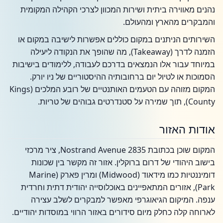
נהנים מאווירה ביתית ושירות המכוון לצרכי הקהילה המקומית
והמבקרים מהארץ ומהעולם.
השירותים הניתנים במקום כוללים אפשרות לישיבה במקום או
הזמנה לדרך (Takeaway), מה שהופך את הנקודה ליעילה
במיוחד עבור אלו הנמצאים בדרכם לעבודה, ללימודים בישיבות
הסמוכות או לטיול יום ברחובותיה ההיסטוריים של ניו יורק.
המקום מזוהה עם הטעמים האותנטיים של רובע המלכים (Kings
County), תוך שמירה על סטנדרטים גבוהים של טריות.
אודות האזור
המקום שוכן בכתובת 2835 Nostrand Avenue, ציר מרכזי
בישוב היהודי של דרום ברוקלין. אזור זה מקשר בין שכונות
דומיננטיות כמו מידאוד (Midwood) ומרין פארק (Marine
Park), אזורים המתאפיינים באוכלוסייה יהודית דתית וחרדית
ענפה. המיקום הגיאוגרפי מאפשר למבקרים לשלב עצירה
לארוחה קלה כחלק מיום סידורים באזור הרווי במוסדות יהודיים.