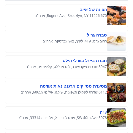
הפינה של אייב
670 Rogers Ave, Brooklyn, NY 11226, ארה"ב
סברה גריל
רחוב גרנט 419, לינץ', בוש, נברסקה, ארה"ב
חברת בייגל בוורלי הילס
8947 שדרות פיקו מערב, לוס אנג'לס, קליפורניה, ארה"ב
מסעדת סטייקים ארגנטינאית אוויטה
6112 שדרת לינקולן הצפונית, שיקגו, אילינוי 60659, ארה"ב
כָּרִיך
5978 SW 40th Ave, פורט לודרדייל, פלורידה 33314, ארה"ב