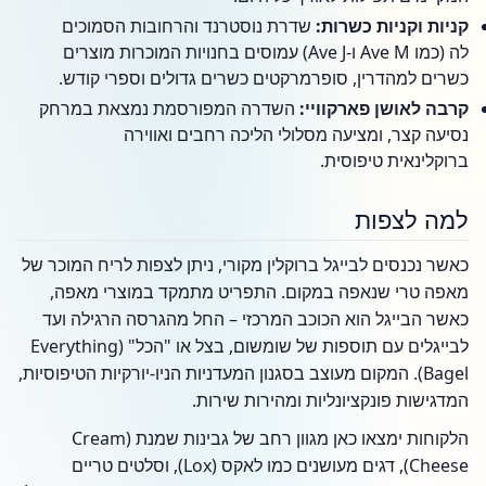
קניות וקניות כשרות:
שדרת נוסטרנד והרחובות הסמוכים
לה (כמו Ave M ו-Ave J) עמוסים בחנויות המוכרות מוצרים
כשרים למהדרין, סופרמרקטים כשרים גדולים וספרי קודש.
קרבה לאושן פארקוויי:
השדרה המפורסמת נמצאת במרחק
נסיעה קצר, ומציעה מסלולי הליכה רחבים ואווירה
ברוקלינאית טיפוסית.
למה לצפות
כאשר נכנסים לבייגל ברוקלין מקורי, ניתן לצפות לריח המוכר של
מאפה טרי שנאפה במקום. התפריט מתמקד במוצרי מאפה,
כאשר הבייגל הוא הכוכב המרכזי – החל מהגרסה הרגילה ועד
לבייגלים עם תוספות של שומשום, בצל או "הכל" (Everything
Bagel). המקום מעוצב בסגנון המעדניות הניו-יורקיות הטיפוסיות,
המדגישות פונקציונליות ומהירות שירות.
הלקוחות ימצאו כאן מגוון רחב של גבינות שמנת (Cream
Cheese), דגים מעושנים כמו לאקס (Lox), וסלטים טריים