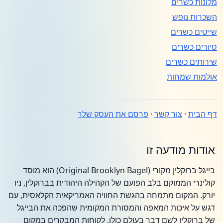
מלונות כשרים
השכרות נופש
שייטים כשרים
סיורים כשרים
שירותים כשרים
אולמות שמחות
דף הבית
·
צור קשר
·
פרסם את העסק שלך
אודות מודעה זו
בייגל ברוקלין מקורי (Original Brooklyn Bagel) הוא מוסד
קולינרי הממוקם בלב הפועם של הקהילה היהודית בברוקלין, ניו
יורק. המקום מתמחה בהגשת החוויה האמריקאית הקלאסית, עם
דגש על איכות המאפה והמסורת המקומית שהפכה את הבייגל
של ברוקלין לשם דבר בעולם כולו. לקוחות המבקרים במקום