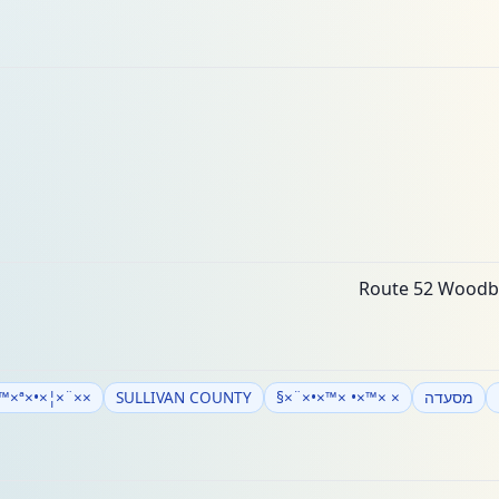
מסעדה
× ×™×• ×™×•×¨×§
SULLIVAN COUNTY
××¨×¦×•×ª ×"×'×¨×™×ª