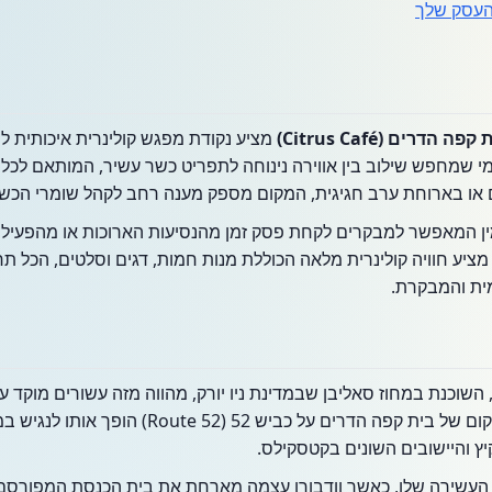
עסק שלך
קפה הדרים (Citrus Café)
מציע נקודת מפגש קולינרית איכותית למט
י שמחפש שילוב בין אווירה נינוחה לתפריט כשר עשיר, המותאם לכל ש
או בארוחת ערב חגיגית, המקום מספק מענה רחב לקהל שומרי הכשרו
 המאפשר למבקרים לקחת פסק זמן מהנסיעות הארוכות או מהפעילויו
יע חוויה קולינרית מלאה הכוללת מנות חמות, דגים וסלטים, הכל
ית והמבקרת.
יירה וודבורן (Woodbourne), השוכנת במחוז סאליבן שבמדינת ניו יורק, מהווה מזה עשור
יהודיות במהלך חודשי הקיץ. המיקום של בית קפה הדר
 והיישובים השונים בקטסקילס.