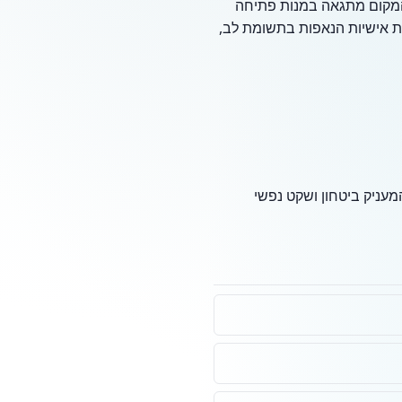
 המקום מתגאה במנות פתיחה
ות אישיות הנאפות בתשומת לב,
חת פיקוחו של הרב דוד באבאד, רב דטרנופול (Tarnopol Rav), דבר המעניק ביטחון ושקט נפשי