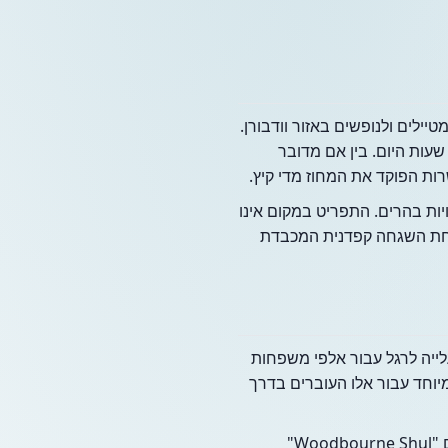
יילים ולנופשים באזור וודבורן.
עות היום. בין אם מדובר
ת הפוקד את המחוז מדי קיץ.
ת בהרים. התפריט במקום אינו
 תחת השגחה קפדנית המכבדת
ים מוקד עלייה לרגל עבור אלפי משפחות
ים על כביש 52 (Route 52) הופך אותו לנגיש במיוחד עבור אלו העוברים בדרך
אזור זה ידוע בהיסטוריה היהודית העשירה שלו, כאשר וודבורן עצמה מארחת את בית הכנסת המפורסם "Woodbourne Shul"