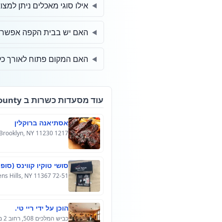
אילו סוגי מאכלים ניתן למצ
האם יש בבית הקפה אפשרוי
האם המקום פתוח לאורך כל
עוד מסעדות כשרות ב Sullivan County
אסתיאנה ברוקלין
1217 Avenue J, Brooklyn, NY 11230, ארה"ב
סושי טוקיו קווינס (סו
72-51 Main St, Kew Gardens Hills, NY 11367, ארה"ב
הוכן על ידי ריי טי.
כביש המלכים 508, רחוב 2 מזרח, ברוקלין, ניו יורק 11223, ארה"ב