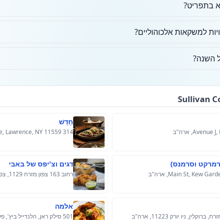
וא בתפריט?
ות למשקאות אלכוהוליים?
 השנה?
חָדָשׁ
314 Central Ave, Lawrence, NY 11559, ארה"ב
פרמרקט וסרמנס)
דגים וצ'יפס של באבי
רחוב 163 צפון מזרח 1129, צפון מיאמי ביץ', פלורידה 33162, ארה"ב
אלמה
501 סילק ראן, הלנדייל ביץ', פלורידה 33009, ארה"ב