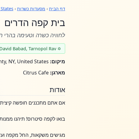
דף הבית
›
מסעדות כשרות
›
 States
בית קפה הדרים
לחוויה כשרה וטעימה בהרי ה
✡ Rabbinical Supervision provided by Rabbi David Babad, Tarnopol Rav
מיקום:
Sullivan County, NY, United States
מארגן:
Citrus Cafe
אודות
אם אתם מתכננים חופשה קיצית להרים, Citrus Cafà© הוא היעד האידיאלי לארוחת בוקר, צהריים, ערב,
בואו לקפה סיטרוס! תיהנו ממנות
מגישים משקאות, החל מקפה ועד ש