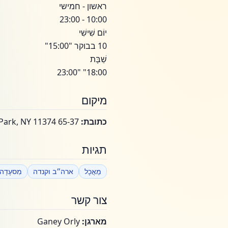
ראשון - חמישי
10:00 - 23:00
יוֹם שִׁישִׁי
10 בבוקר "15:00"
שַׁבָּת
18:00" "23:00
מיקום
כתובת:
65-37 99th Street Rego Park, NY 11374
תגיות
מַאֲכָל
ארה״ב וקנדה
מִסעָדָה
צור קשר
מארגן:
Ganey Orly