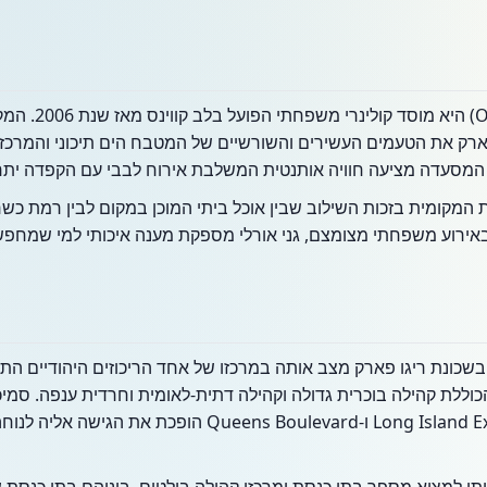
מסעדת גני אורלי 
ארק את הטעמים העשירים והשורשיים של המטבח הים תיכוני והמרכז-א
, המסעדה מציעה חוויה אותנטית המשלבת אירוח לבבי עם הקפדה יתרה
מקומית בזכות השילוב שבין אוכל ביתי המוכן במקום לבין רמת כשר
 באירוע משפחתי מצומצם, גני אורלי מספקת מענה איכותי למי שמחפש
יקומה של המסעדה ברחוב 99 בשכונת ריגו פארק מצב אותה במרכזו של אחד הריכוזים היהוד
, הכוללת קהילה בוכרית גדולה וקהילה דתית-לאומית וחרדית ענפה. סמ
מרכזיים כמו Long Island Expressway (I-495) ו- Boulevard