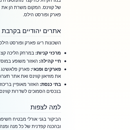
במרחק הליכה קצר מהמסעדה ניתן
של קווינס. המקום משרת הן את 
פארק ופורסט הילס.
אתרים יהודיים בקרבת 
השכונות ריגו פארק ופורסט הילס
מרכזי קניות:
במרחק הליכה קצר נמצא מרכז הקניות ego Center
חיי קהילה:
האזור משופע במוסדות יהודיים
פארקים ופנאי:
את מוזיאון קווינס ואת אתר תערו
בתי כנסת:
האזור מאופיין בריכ
בנכסים הסמוכים לשדרות קווינס.
למה לצפות
הביקור בגני אורלי מבטיח חשיפ
ובהכנה קפדנית של כל מנה ומנה. 