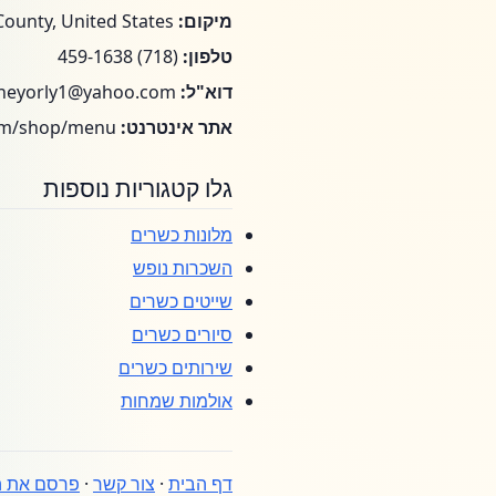
מיקום:
Queens County, United States
טלפון:
(718) 459-1638
דוא"ל:
neyorly1@yahoo.com
אתר אינטרנט:
https://www.ganeyorly.com/shop/menu/
גלו קטגוריות נוספות
מלונות כשרים
השכרות נופש
שייטים כשרים
סיורים כשרים
שירותים כשרים
אולמות שמחות
דף הבית
·
צור קשר
·
פרסם את ה