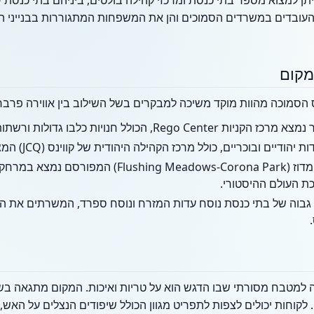
 למצוא מספר בתי כנסת ומרכזי קהילה בולטים, ביניהם בתי כנסת
העובדים במשרדים הסמוכים והן את המשפחות המתגוררות בבנייני המ
מקום
 הסמוכה מהוות מוקד משיכה למבקרים בשל השילוב בין אווירה פרברית
R, הכולל חנויות כלבו גדולות ורשתות בינלאומיות.
 ובוכריים, כולל מרכז הקהילה היהודית של קווינס (JCQ) המציע פעילויות והרצאות.
פארק פלאשינג מדוז (lushing Meadows-Corona Park
כת העולם ההיסטורי.
וז גבוה של בתי כנסת נוסח עדות המזרח ונוסח ספרד, המשרתים את 
ה למטבח מסורתי שבו הדגש הוא על טריות ואיכות. המקום מתגאה 
לקוחות יכולים לצפות לתפריט מגוון הכולל שיפודים הנצלים על האש,