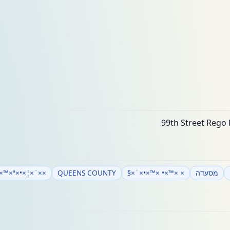
מסעדה
× ×™×• ×™×•×¨×§
QUEENS COUNTY
××¨×¦×•×ª ×"×'×¨×™×ª