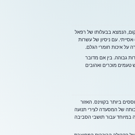
(Orly Gardens) היא מוסד קולינרי משפחתי הפועל בלב קווינס מאז שנת 2006. המקום, הנמצא בבעלותו של רפאל
סייתי. עם ניסיון של עשרות
 על איכות חומרי הגלם.
ות גבוהה. בין אם מדובר
 טעמים מוכרים ואהובים
יים התוססים ביותר בקווינס. האזור
יכותה של המסעדה לצירי תנועה
Queens הופכת את הגישה אליה לנוחה במיוחד עבור תושבי הסביבה