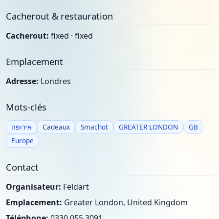
Cacherout & restauration
Cacherout:
fixed · fixed
Emplacement
Adresse:
Londres
Mots-clés
אירופה
Cadeaux
Smachot
GREATER LONDON
GB
Europe
Contact
Organisateur:
Feldart
Emplacement:
Greater London, United Kingdom
Téléphone:
0330 055 3091