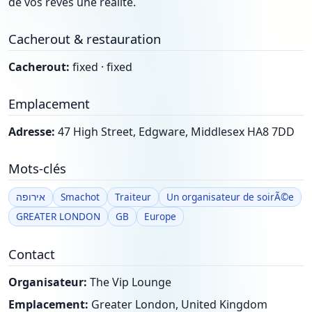
de vos rêves une réalité.
Cacherout & restauration
Cacherout:
fixed · fixed
Emplacement
Adresse:
47 High Street, Edgware, Middlesex HA8 7DD
Mots-clés
אירופה
Smachot
Traiteur
Un organisateur de soirÃ©e
GREATER LONDON
GB
Europe
Contact
Organisateur:
The Vip Lounge
Emplacement:
Greater London, United Kingdom