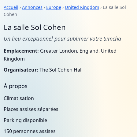
Accueil
›
Annonces
›
Europe
›
United Kingdom
› La salle Sol
Cohen
La salle Sol Cohen
Un lieu exceptionnel pour sublimer votre Simcha
Emplacement:
Greater London, England, United
Kingdom
Organisateur:
The Sol Cohen Hall
À propos
Climatisation
Places assises séparées
Parking disponible
150 personnes assises