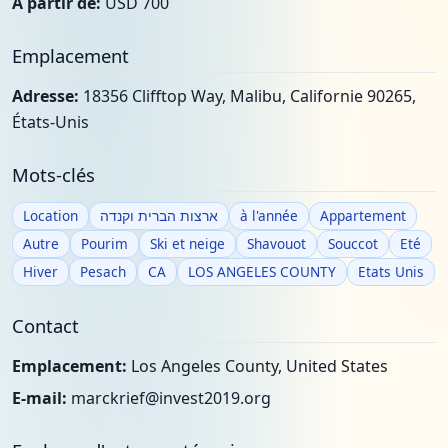
À partir de:
USD 700
Emplacement
Adresse:
18356 Clifftop Way, Malibu, Californie 90265,
États-Unis
Mots-clés
Location
ארצות הברית וקנדה
à l'année
Appartement
Autre
Pourim
Ski et neige
Shavouot
Souccot
Eté
Hiver
Pesach
CA
LOS ANGELES COUNTY
Etats Unis
Contact
Emplacement:
Los Angeles County, United States
E-mail:
marckrief@invest2019.org