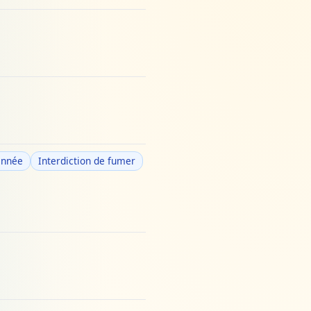
'année
Interdiction de fumer