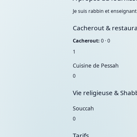
Je suis rabbin et enseignan
Cacherout & restaura
Cacherout:
0 · 0
1
Cuisine de Pessah
0
Vie religieuse & Shab
Souccah
0
Tarifs