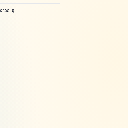
raël !)