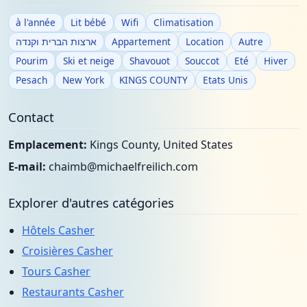
à l'année
Lit bébé
Wifi
Climatisation
ארצות הברית וקנדה
Appartement
Location
Autre
Pourim
Ski et neige
Shavouot
Souccot
Eté
Hiver
Pesach
New York
KINGS COUNTY
Etats Unis
Contact
Emplacement:
Kings County, United States
E-mail:
chaimb@michaelfreilich.com
Explorer d'autres catégories
Hôtels Casher
Croisières Casher
Tours Casher
Restaurants Casher