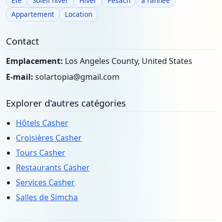
Eté
Soleil hiver
Hiver
Pesach
à l'année
Appartement
Location
Contact
Emplacement:
Los Angeles County, United States
E-mail:
solartopia@gmail.com
Explorer d'autres catégories
Hôtels Casher
Croisières Casher
Tours Casher
Restaurants Casher
Services Casher
Salles de Simcha