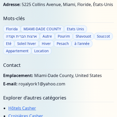
Adresse:
5225 Collins Avenue, Miami, Floride, États-Unis
Mots-clés
Florida
MIAMI-DADE COUNTY
Etats Unis
ארצות הברית וקנדה
Autre
Pourim
Shavouot
Souccot
Eté
Soleil hiver
Hiver
Pesach
à l'année
Appartement
Location
Contact
Emplacement:
Miami-Dade County, United States
E-mail:
royalyork1@yahoo.com
Explorer d'autres catégories
Hôtels Casher
Croisières Casher