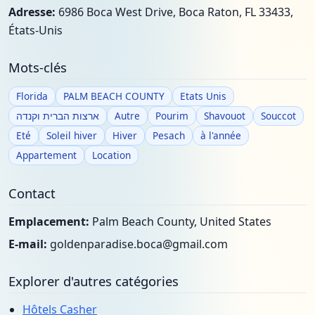
Adresse:
6986 Boca West Drive, Boca Raton, FL 33433,
États-Unis
Mots-clés
Florida
PALM BEACH COUNTY
Etats Unis
ארצות הברית וקנדה
Autre
Pourim
Shavouot
Souccot
Eté
Soleil hiver
Hiver
Pesach
à l'année
Appartement
Location
Contact
Emplacement:
Palm Beach County, United States
E-mail:
goldenparadise.boca@gmail.com
Explorer d'autres catégories
Hôtels Casher