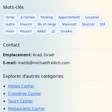
Mots-clés
ישראל
à l'année
Parking
Appartement
Location
Autre
Pourim
Ski et neige
Shavouot
Souccot
Eté
Hiver
Pesach
ARAD
LE
IsraÃ«l
Contact
Emplacement:
Arad, Israel
E-mail:
mattb@michaelfreilich.com
Explorer d'autres catégories
Hôtels Casher
Croisières Casher
Tours Casher
Restaurants Casher