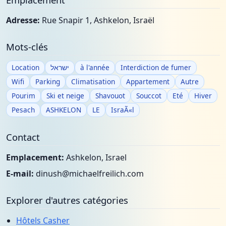
Adresse:
Rue Snapir 1, Ashkelon, Israël
Mots-clés
Location
ישראל
à l'année
Interdiction de fumer
Wifi
Parking
Climatisation
Appartement
Autre
Pourim
Ski et neige
Shavouot
Souccot
Eté
Hiver
Pesach
ASHKELON
LE
IsraÃ«l
Contact
Emplacement:
Ashkelon, Israel
E-mail:
dinush@michaelfreilich.com
Explorer d'autres catégories
Hôtels Casher