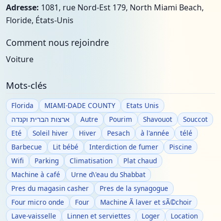
Adresse:
1081, rue Nord-Est 179, North Miami Beach,
Floride, États-Unis
Comment nous rejoindre
Voiture
Mots-clés
Florida
MIAMI-DADE COUNTY
Etats Unis
ארצות הברית וקנדה
Autre
Pourim
Shavouot
Souccot
Eté
Soleil hiver
Hiver
Pesach
à l'année
télé
Barbecue
Lit bébé
Interdiction de fumer
Piscine
Wifi
Parking
Climatisation
Plat chaud
Machine à café
Urne d\'eau du Shabbat
Pres du magasin casher
Pres de la synagogue
Four micro onde
Four
Machine Ã laver et sÃ©choir
Lave-vaisselle
Linnen et serviettes
Loger
Location