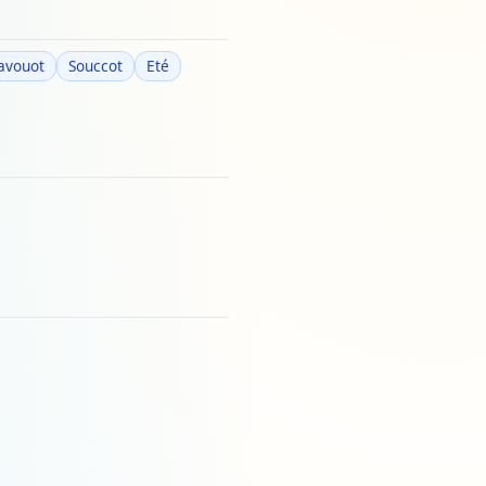
avouot
Souccot
Eté