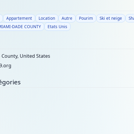
Appartement
Location
Autre
Pourim
Ski et neige
Sh
MIAMI-DADE COUNTY
Etats Unis
County, United States
9.org
égories