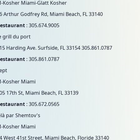
-Kosher Miami-Glatt Kosher
6 Arthur Godfrey Rd, Miami Beach, FL 33140
restaurant
: 305.674.9005
e grill du port
15 Harding Ave. Surfside, FL 33154 305.861.0787
restaurant
: 305.861.0787
sept
M-Kosher Miami
05 17th St, Miami Beach, FL 33139
restaurant
: 305.672.0565
elà par Shemtov's
M-Kosher Miami
4 West 41st Street, Miami Beach, Floride 33140