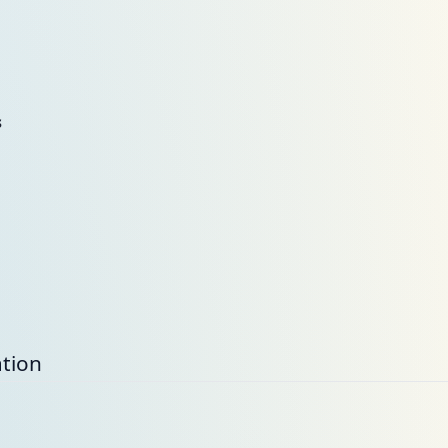
s
tion