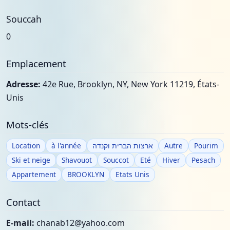
Souccah
0
Emplacement
Adresse:
42e Rue, Brooklyn, NY, New York 11219, États-
Unis
Mots-clés
Location
à l'année
ארצות הברית וקנדה
Autre
Pourim
Ski et neige
Shavouot
Souccot
Eté
Hiver
Pesach
Appartement
BROOKLYN
Etats Unis
Contact
E-mail:
chanab12@yahoo.com