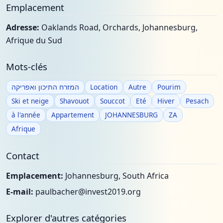
Emplacement
Adresse:
Oaklands Road, Orchards, Johannesburg,
Afrique du Sud
Mots-clés
המזרח התיכון ואפריקה
Location
Autre
Pourim
Ski et neige
Shavouot
Souccot
Eté
Hiver
Pesach
à l'année
Appartement
JOHANNESBURG
ZA
Afrique
Contact
Emplacement:
Johannesburg, South Africa
E-mail:
paulbacher@invest2019.org
Explorer d'autres catégories