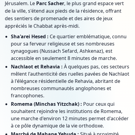
Jérusalem. Le
Parc Sacher
, le plus grand espace vert
de la ville, s'étend aux pieds de la résidence, offrant
des sentiers de promenade et des aires de jeux
appréciés le Chabbat après-midi.
Sha'arei Hesed :
Ce quartier emblématique, connu
pour sa ferveur religieuse et ses nombreuses
synagogues (Nussach Sefard, Ashkenaz), est
accessible en seulement 8 minutes de marche.
Nachlaot et Rehavia :
À quelques pas, ces secteurs
mêlent l'authenticité des ruelles pavées de Nachlaot
à l'élégance résidentielle de Rehavia, abritant de
nombreuses communautés anglophones et
francophones.
Romema (Minchas Yitzchak) :
Pour ceux qui
souhaitent rejoindre les institutions de Romema,
une marche d'environ 12 minutes permet d'accéder
à ce pôle dynamique de la vie orthodoxe.
Marché de Mahane Yehuda :
Situé à proximité