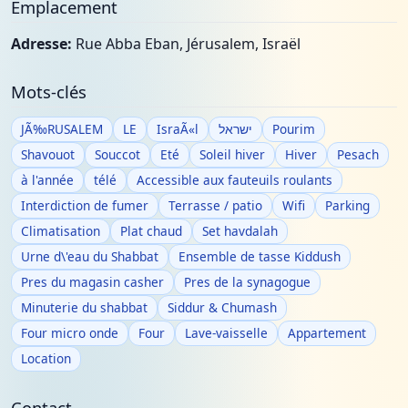
Emplacement
Adresse:
Rue Abba Eban, Jérusalem, Israël
Mots-clés
JÃ‰RUSALEM
LE
IsraÃ«l
ישראל
Pourim
Shavouot
Souccot
Eté
Soleil hiver
Hiver
Pesach
à l'année
télé
Accessible aux fauteuils roulants
Interdiction de fumer
Terrasse / patio
Wifi
Parking
Climatisation
Plat chaud
Set havdalah
Urne d\'eau du Shabbat
Ensemble de tasse Kiddush
Pres du magasin casher
Pres de la synagogue
Minuterie du shabbat
Siddur & Chumash
Four micro onde
Four
Lave-vaisselle
Appartement
Location
Contact