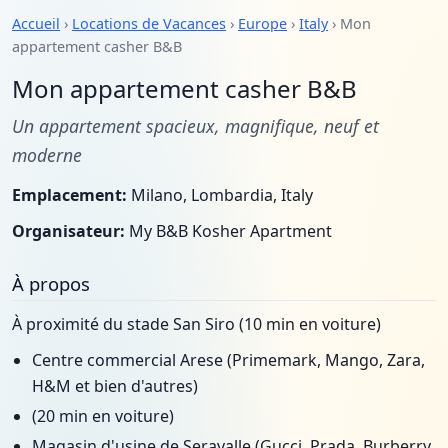
Accueil
›
Locations de Vacances
›
Europe
›
Italy
› Mon
appartement casher B&B
Mon appartement casher B&B
Un appartement spacieux, magnifique, neuf et
moderne
Emplacement:
Milano, Lombardia, Italy
Organisateur:
My B&B Kosher Apartment
À propos
À proximité du stade San Siro (10 min en voiture)
Centre commercial Arese (Primemark, Mango, Zara,
H&M et bien d'autres)
(20 min en voiture)
Magasin d'usine de Seravalle (Gucci, Prada, Burberry,