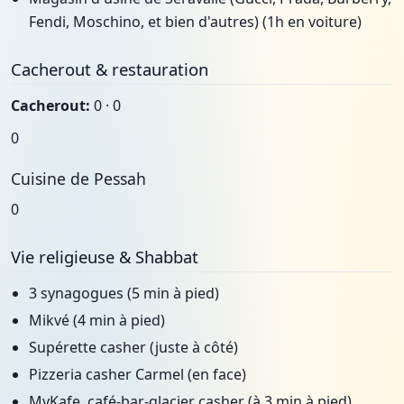
Fendi, Moschino, et bien d'autres) (1h en voiture)
Cacherout & restauration
Cacherout:
0 · 0
0
Cuisine de Pessah
0
Vie religieuse & Shabbat
3 synagogues (5 min à pied)
Mikvé (4 min à pied)
Supérette casher (juste à côté)
Pizzeria casher Carmel (en face)
MyKafe, café-bar-glacier casher (à 3 min à pied)