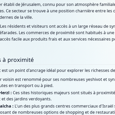
er établi de Jérusalem, connu pour son atmosphère familia
es. Ce secteur se trouve à une position charnière entre les q
ernes de la ville.
e. Les résidents et visiteurs ont accès à un large réseau de s
séfarades. Les commerces de proximité sont habitués à une c
ccès facile aux produits frais et aux services nécessaires po
fs à proximité
est un point d'ancrage idéal pour explorer les richesses de
r voisin est renommé pour ses nombreuses yeshivot et sy
tes en transport ou à pied.
erzl :
Ces sites historiques majeurs sont situés à proximit
 et des jardins verdoyants.
alcha :
L'un des plus grands centres commerciaux d'Israël 
posant de nombreuses options de shopping et de restaurati