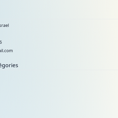
srael
6
il.com
égories