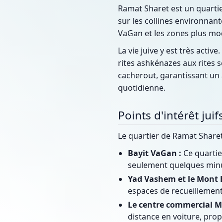
Ramat Sharet est un quarti
sur les collines environnant
VaGan et les zones plus mod
La vie juive y est très activ
rites ashkénazes aux rites 
cacherout, garantissant un a
quotidienne.
Points d'intérêt jui
Le quartier de Ramat Sharet 
Bayit VaGan :
Ce quartie
seulement quelques minu
Yad Vashem et le Mont H
espaces de recueillement
Le centre commercial M
distance en voiture, pro