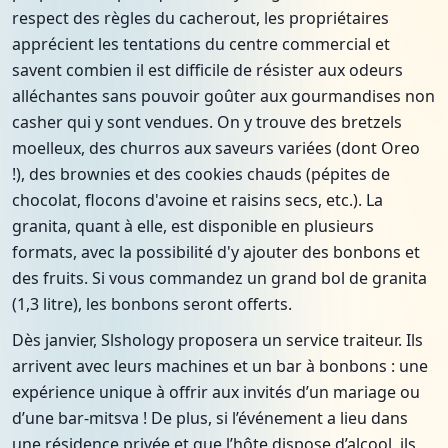
respect des règles du cacherout, les propriétaires
apprécient les tentations du centre commercial et
savent combien il est difficile de résister aux odeurs
alléchantes sans pouvoir goûter aux gourmandises non
casher qui y sont vendues. On y trouve des bretzels
moelleux, des churros aux saveurs variées (dont Oreo
!), des brownies et des cookies chauds (pépites de
chocolat, flocons d'avoine et raisins secs, etc.). La
granita, quant à elle, est disponible en plusieurs
formats, avec la possibilité d'y ajouter des bonbons et
des fruits. Si vous commandez un grand bol de granita
(1,3 litre), les bonbons seront offerts.
Dès janvier, Slshology proposera un service traiteur. Ils
arrivent avec leurs machines et un bar à bonbons : une
expérience unique à offrir aux invités d’un mariage ou
d’une bar-mitsva ! De plus, si l’événement a lieu dans
une résidence privée et que l’hôte dispose d’alcool, ils