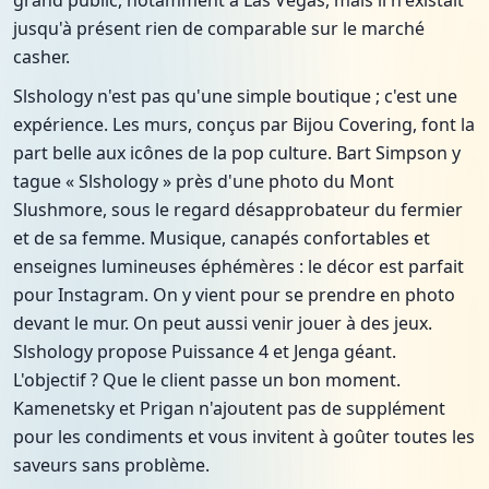
grand public, notamment à Las Vegas, mais il n'existait
jusqu'à présent rien de comparable sur le marché
casher.
Slshology n'est pas qu'une simple boutique ; c'est une
expérience. Les murs, conçus par Bijou Covering, font la
part belle aux icônes de la pop culture. Bart Simpson y
tague « Slshology » près d'une photo du Mont
Slushmore, sous le regard désapprobateur du fermier
et de sa femme. Musique, canapés confortables et
enseignes lumineuses éphémères : le décor est parfait
pour Instagram. On y vient pour se prendre en photo
devant le mur. On peut aussi venir jouer à des jeux.
Slshology propose Puissance 4 et Jenga géant.
L'objectif ? Que le client passe un bon moment.
Kamenetsky et Prigan n'ajoutent pas de supplément
pour les condiments et vous invitent à goûter toutes les
saveurs sans problème.