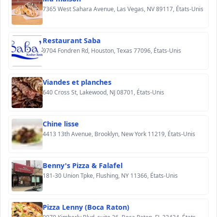
7365 West Sahara Avenue, Las Vegas, NV 89117, États-Unis
Restaurant Saba
9704 Fondren Rd, Houston, Texas 77096, États-Unis
Viandes et planches
640 Cross St, Lakewood, NJ 08701, États-Unis
Chine lisse
4413 13th Avenue, Brooklyn, New York 11219, États-Unis
Benny's Pizza & Falafel
181-30 Union Tpke, Flushing, NY 11366, États-Unis
Pizza Lenny (Boca Raton)