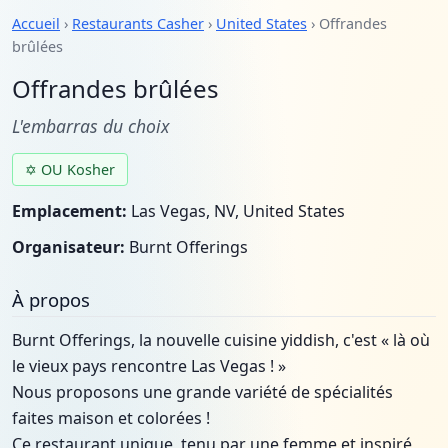
Accueil
›
Restaurants Casher
›
United States
› Offrandes
brûlées
Offrandes brûlées
L'embarras du choix
✡ OU Kosher
Emplacement:
Las Vegas, NV, United States
Organisateur:
Burnt Offerings
À propos
Burnt Offerings, la nouvelle cuisine yiddish, c'est « là où
le vieux pays rencontre Las Vegas ! »
Nous proposons une grande variété de spécialités
faites maison et colorées !
Ce restaurant unique, tenu par une femme et inspiré