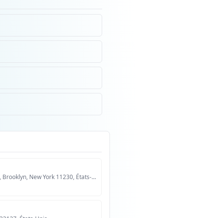
1359 Coney Island Avenue, Brooklyn, New York 11230, États-Unis