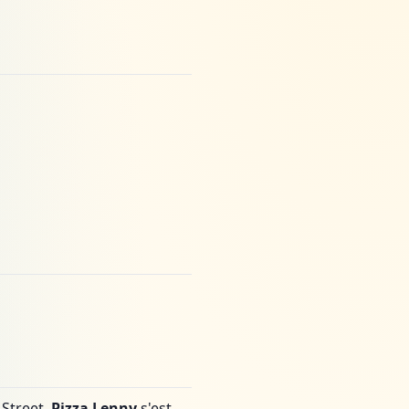
 Street,
Pizza Lenny
s'est