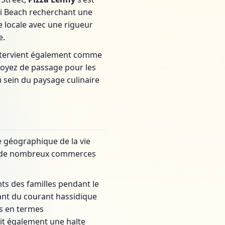
mi Beach recherchant une
e locale avec une rigueur
e.
l intervient également comme
soyez de passage pour les
 sein du paysage culinaire
 géographique de la vie
ent de nombreux commerces
nts des familles pendant le
ant du courant hassidique
es en termes
fait également une halte