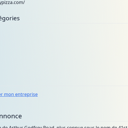
ypizza.com/
égories
er mon entreprise
annonce
e de Arthur Godfrey Road, plus connue sous le nom de 41st