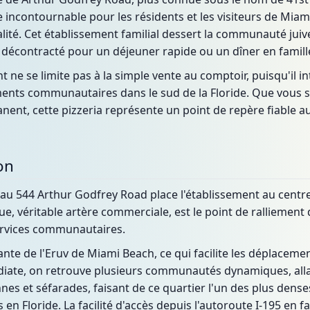
ncontournable pour les résidents et les visiteurs de Mia
alité. Cet établissement familial dessert la communauté juiv
 décontracté pour un déjeuner rapide ou un dîner en famill
nt ne se limite pas à la simple vente au comptoir, puisqu'i
ments communautaires dans le sud de la Floride. Que vous 
ent, cette pizzeria représente un point de repère fiable au
on
au 544 Arthur Godfrey Road place l'établissement au centre
rue, véritable artère commerciale, est le point de ralliem
 services communautaires.
rante de l'Eruv de Miami Beach, ce qui facilite les déplaceme
iate, on retrouve plusieurs communautés dynamiques, all
nes et séfarades, faisant de ce quartier l'un des plus dens
s en Floride. La facilité d'accès depuis l'autoroute I-195 en 