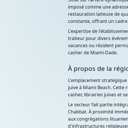
imposé comme une adresse i
restauration laiteuse de qu
constante, offrant un cadre
L'expertise de l'établisseme
traiteur pour divers événe
vacances ou résident perman
casher de Miami-Dade.
À propos de la régi
L'emplacement stratégique 
juive à Miami Beach. Cette 
casher, librairies juives et
Le secteur fait partie intég
Chabbat. À proximité imméd
aux congrégations lituanien
d'infrastructures religieuse