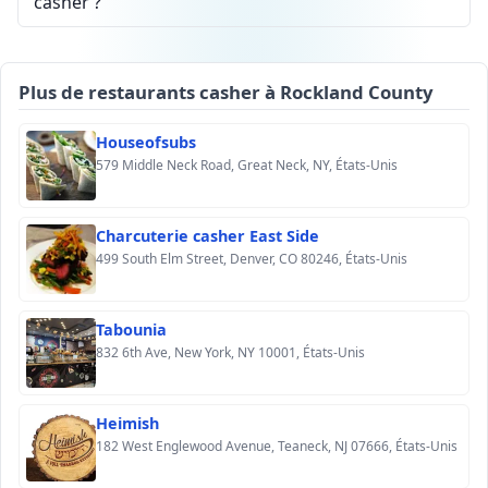
casher ?
Plus de restaurants casher à Rockland County
Houseofsubs
579 Middle Neck Road, Great Neck, NY, États-Unis
Charcuterie casher East Side
499 South Elm Street, Denver, CO 80246, États-Unis
Tabounia
832 6th Ave, New York, NY 10001, États-Unis
Heimish
182 West Englewood Avenue, Teaneck, NJ 07666, États-Unis