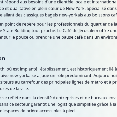
t répond aux besoins d'une clientèle locale et internationa
e et qualitative en plein cœur de New York. Spécialisé dans le
e allant des classiques bagels new-yorkais aux boissons caf
n point de repère pour les professionnels du quartier de l
ire State Building tout proche. Le Café de Jérusalem offre u
er sur le pouce ou prendre une pause café dans un enviro
on
, où est implanté l'établissement, est historiquement lié à l
uive new-yorkaise a joué un rôle prédominant. Aujourd'hui
visiteurs au carrefour des principales lignes de métro et à 
res de la ville.
se reflète dans la densité d'entreprises et de bureaux env
r dans ce secteur garantit une logistique simplifiée grâce à 
'espaces de prière accessibles à pied.