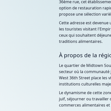
36ème rue, cet établissemen
option de restauration rapid
propose une sélection varié
Cette adresse est devenue u
les touristes visitant l'Emp
ceux qui souhaitent déjeun
traditions alimentaires.
À propos de la régi
Le quartier de Midtown South
secteur où la communauté j
West 36th Street place les 
institutions culturelles majeu
Le dynamisme de cette zone 
juif, séjourner ou travaille
commerces alimentaires et d