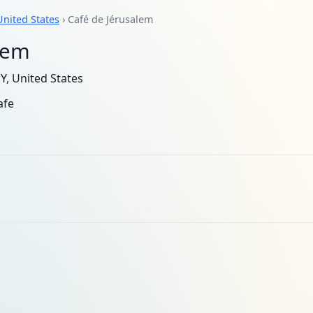
United States
› Café de Jérusalem
lem
Y, United States
afe