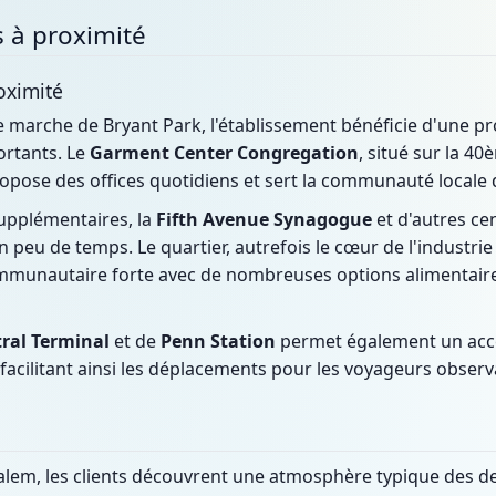
fs à proximité
roximité
 marche de Bryant Park, l'établissement bénéficie d'une pr
ortants. Le
Garment Center Congregation
, situé sur la 4
propose des offices quotidiens et sert la communauté locale
supplémentaires, la
Fifth Avenue Synagogue
et d'autres c
 peu de temps. Le quartier, autrefois le cœur de l'industri
munautaire forte avec de nombreuses options alimentaires
ral Terminal
et de
Penn Station
permet également un accès
acilitant ainsi les déplacements pour les voyageurs observan
alem, les clients découvrent une atmosphère typique des del