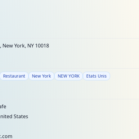
, New York, NY 10018
Restaurant
New York
NEW YORK
Etats Unis
afe
nited States
c.com