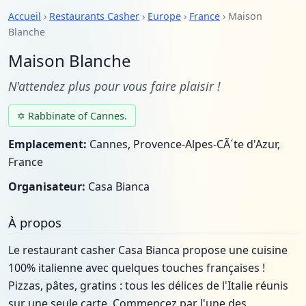
Accueil
›
Restaurants Casher
›
Europe
›
France
› Maison
Blanche
Maison Blanche
N'attendez plus pour vous faire plaisir !
✡ Rabbinate of Cannes.
Emplacement:
Cannes, Provence-Alpes-CÃ´te d'Azur,
France
Organisateur:
Casa Bianca
À propos
Le restaurant casher Casa Bianca propose une cuisine
100% italienne avec quelques touches françaises !
Pizzas, pâtes, gratins : tous les délices de l'Italie réunis
sur une seule carte. Commencez par l'une des