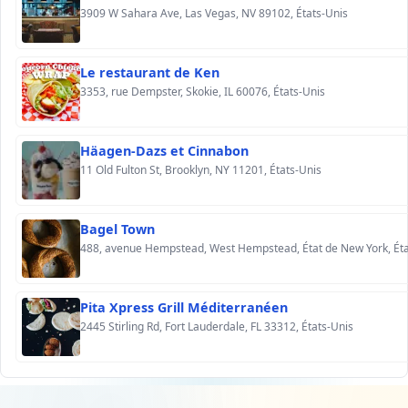
3909 W Sahara Ave, Las Vegas, NV 89102, États-Unis
Le restaurant de Ken
3353, rue Dempster, Skokie, IL 60076, États-Unis
Häagen-Dazs et Cinnabon
11 Old Fulton St, Brooklyn, NY 11201, États-Unis
Bagel Town
488, avenue Hempstead, West Hempstead, État de New York, Éta
Pita Xpress Grill Méditerranéen
2445 Stirling Rd, Fort Lauderdale, FL 33312, États-Unis